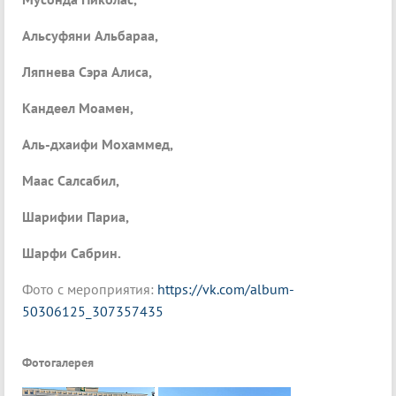
Альсуфяни Альбараа,
Ляпнева Сэра Алиса,
Кандеел Моамен,
Аль-дхаифи Мохаммед,
Маас Салсабил,
Шарифии Париа,
Шарфи Сабрин.
Фото с мероприятия:
https://vk.com/album-
50306125_307357435
Фотогалерея