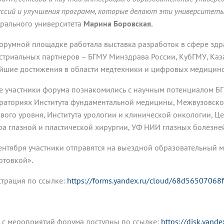
уссий и улучшения программ, которые делают эти университеты
рального университета
Марина Боровская.
орумной площадке работала выставка разработок в сфере здр
стриальных партнеров – БГМУ Минздрава России, КубГМУ, Каза
йшие достижения в области медтехники и цифровых медицин
е участники форума познакомились с научным потенциалом Б
раториях Института фундаментальной медицины, Межвузовско
вого уровня, Института урологии и клинической онкологии, Ц
ра глазной и пластической хирургии, УФ НИИ глазных болезне
ентября участники отправятся на выездной образовательный м
отовкой».
страция по ссылке:
https://forms.yandex.ru/cloud/68d5650706
 с мероприятий форума доступны по ссылке:
https://disk.yande