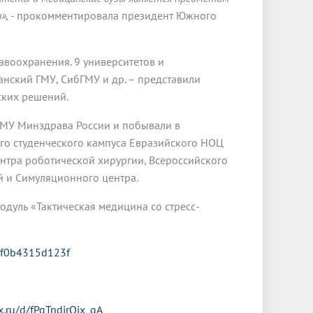
»,
- прокомментировала президент Южного
авоохранения. 9 университетов и
нский ГМУ, СибГМУ и др. – представили
ских решений.
ГМУ Минздрава России и побывали в
го студенческого кампуса Евразийского НОЦ
ентра роботической хирургии, Всероссийского
й и Симуляционного центра.
одуль «Тактическая медицина со стресс-
8ff0b4315d123f
x.ru/d/fPgTndirQjx_qA