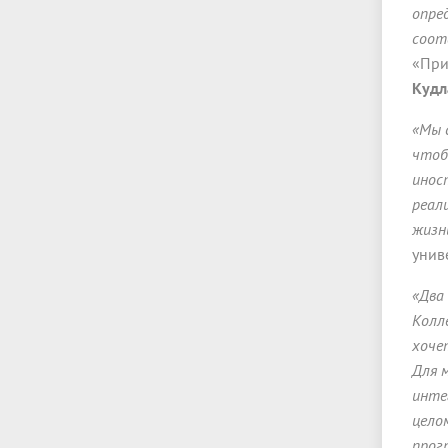
опре
соот
«При
Кудл
«Мы 
чтоб
инос
реал
жизни
унив
«Два
Колл
хоче
Для 
интег
цело
прог