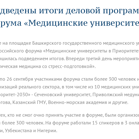
динатуры
з обучающихся БГМУ
Расписание
Профсоюзный комитет
ная программа развития
дведены итоги деловой програм
Антитеррор
кие исследования и
Диссертационные советы
ьный аккредитационный
ия выпускников
Научно-образовательный
Работа музеев на кафедрах
я, ЛЭК
рума «Медицинские университе
медицинский кластер
Аспирантура
ие граждан
ентр
Фотогалерея
БГМУ - ВУЗ здорового образа 
«Нижневолжский»
рии мегагранта
Полезные интернет-ссылки
анковской картой
тету 90 лет
Реорганизация вуза
Университету 85 лет
е на площадке Башкирского государственного медицинского ун
ия для студентов
ейтингах университетов
Я-профессионал
Управление инновационной
твет
деятельности
оссийского форума «Медицинские университеты в Приоритете
ое отделение «Движение
Альманах "Исторический вестни
ршилась подведением итогов. Впереди третий день мероприят
 БГМУ
тическая медицина со стресс-подготовкой».
орий БГМУ
Евразийский НОЦ
обучение
Социальная работа в системе
здравоохранения
 по 26 сентября участниками форума стали более 300 человек и
низаций реального сектора, в том числе из 10 медицинских ун
иональное обучение
Инновационные образователь
оритет-2030» - Сеченовский университет, Приволжский медуни
проекты
гова, Казанский ГМУ, Военно-морская академия и другие.
тех, кто не смог очно принять участие в форуме, были органи
и более 300 человек. На форуме работали 15 спикеров в 3 онла
и, Узбекистана и Нигерии.