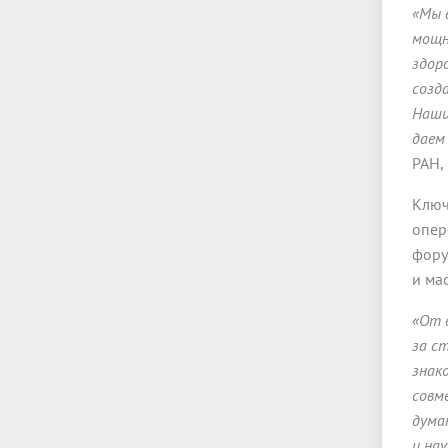
«Мы 
мощн
здор
созд
Наши
даем
РАН,
Ключ
опер
фору
и ма
«От 
за с
знак
совм
дума
и нау