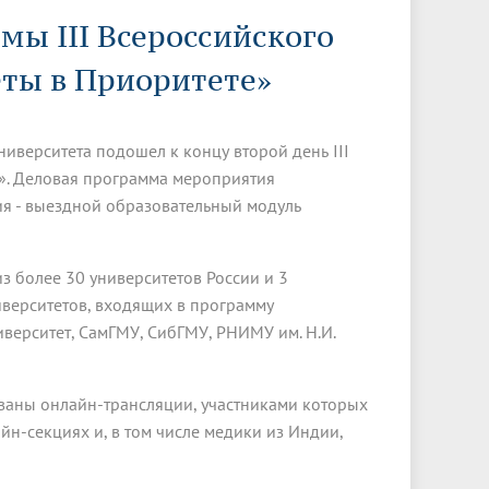
Менеджмент качества
Лицензии
Совет кураторов
мы III Всероссийского
Сведения об образовательной
Докторантура
организации
Государственная итоговая аттестация
Выпускники БГМУ – ветераны ВОВ
ты в Приоритете»
Грантовые фонды
жизни
Карта сайта
Внутренняя оценка качества
Юбиляры
образования
Научные издания
Трансформация университета
Празднование 75-летия Победы в
иверситета подошел к концу второй день III
Всероссийская студенческая
Публикационная активность
Великой Отечественной войне
олимпиада по хирургии с
». Деловая программа мероприятия
к"
НИИ кардиологии
«МЕДМОЛ»
международным участием
ия - выездной образовательный модуль
Научная ординатура
Новые образовательные программы
з более 30 университетов России и 3
Электронная учебная библиотека
иверситетов, входящих в программу
ные
Аккредитация специалиста
верситет, СамГМУ, СибГМУ, РНИМУ им. Н.И.
Наставничество в сфере
здравоохранения
зованы онлайн-трансляции, участниками которых
йн-секциях и, в том числе медики из Индии,