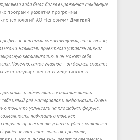
 третьего года была более выраженная тенденция
ржке программ развития программы
ких технологий АО «Генериум»
Дмитрий
 профессиональными компетенциями, очень важно,
авыками, навыками проектного управления, знал
прекрасную квалификацию, и он может себя
ости. Конечно, самое главное – он должен спасать
ьского государственного медицинского
стречаться и обмениваться опытом важно.
себя целый ряд материалов и информации. Очень
ть о том, что услышали на площадках форума.
 возможность подумать о том, как
ою отрасль принести те успехи и удачи, которые в
бсуждение вот этих нюансов, проектов,
ситеты и медицинские вузы является предметом