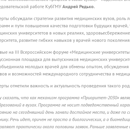
едовательской работе КубГМУ
Андрей Редько.
ерты обсуждали стратегии развития медицинских вузов, роль
рамм и пути повышения качества подготовки будущих врачей, 
цинских университетов в новых реалиях, здоровьесбережени
ерситета, развитие гибких навыков у врачей нового поколения,
вые на III Всероссийском форуме «Медицинские университеты
уссионная площадка для выпускников медицинских университет
объединила молодых врачей для обмены опытом, обсуждения
вов и возможностей международного сотрудничества в медиц
ерты отметили важность и актуальность проведения такого ро
у сказать, что как механизм программа «Приоритет-2030» яв
бразований в вузах. Программа не носит подведомственный характ
оянию на сегодняшний день заняли достойное место, и даже п
мику. Речь идет, причем не просто о биологических, а о биомед
авляют практически около половины заявок. Раньше заявленные 