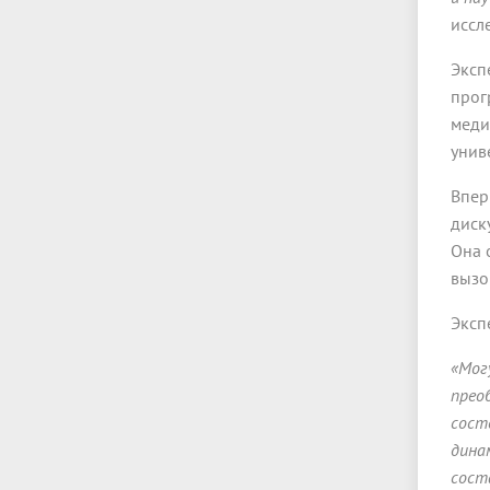
иссл
Эксп
прог
меди
унив
Впер
диск
Она 
вызо
Эксп
«Мог
прео
сост
дина
сост