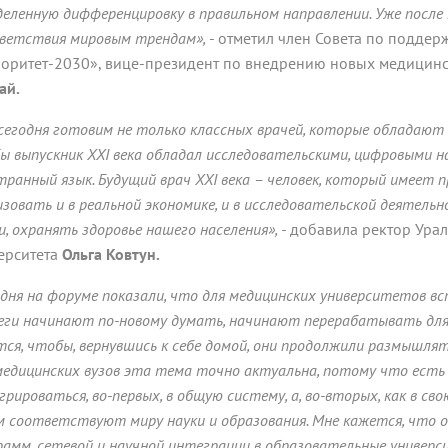
деленную дифференцировку в правильном направлении. Уже после
ветствия мировым трендам»,
- отметил член Совета по подде
оритет-2030», вице-президент по внедрению новых медицинс
ай.
сегодня готовим не только классных врачей, которые обладают
ы выпускник XXI века обладал исследовательскими, цифровыми н
транный язык. Будущий врач XXI века – человек, который имеет 
изовать и в реальной экономике, и в исследовательской деятельн
, охранять здоровье нашего населения», -
добавила ректор Урал
ерситета
Ольга Ковтун.
 дня на форуме показали, что для медицинских университетов в
еги начинают по-новому думать, начинают перерабатывать для 
тся, чтобы, вернувшись к себе домой, они продолжили размышля
медицинских вузов эта тема точно актуальна, потому что есть
рироваться, во-первых, в общую систему, а, во-вторых, как в св
м соответствуют миру науки и образования. Мне кажется, что о
рамм, сетевой и научной интеграции в образовательные универ