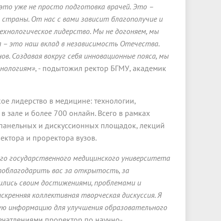
это уже не просто подготовка врачей. Это –
страны. От нас с вами зависит благополучие и
ехнологическое лидерство. Мы не догоняем, мы
я – это наш вклад в независимость Отечества.
. Создавая вокруг себя инновационные пояса, мы
хнологиям»
, - подытожил ректор БГМУ, академик
ое лидерство в медицине: технологии,
 зале и более 700 онлайн. Всего в рамках
панельных и дискуссионных площадок, лекций
ектора и проректора вузов.
го государственного медицинского университета
поблагодарить вас за открытость, за
лились своим достижениями, проблемами и
скренняя коллективная творческая дискуссия. Я
мую информацию для улучшения образовательного
ечатлениями проректор по научно-