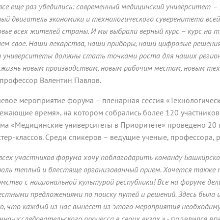
все еще раз убедились: современный медицинский университет – 
ый двигатель экономики и технологического суверенитета всей 
овье всех жителей страны. И мы выбрали верный курс – курс на т
аем свое. Наши лекарства, наши приборы, наши цифровые решени
 университеты должны стать точками роста для наших регионов
 жизнь новым производствам, новым рабочим местам, новым те
 профессор Валентин Павлов.
евое мероприятие форума – пленарная сессия «Технологическ
ежающие время», на котором собрались более 120 участников в
ма «Медицинские университеты в Приоритете» проведено 20 
стер-классов. Среди спикеров – ведущие ученые, профессора, р
всех участников форума хочу поблагодарить команду Башкирско
толь теплый и блестяще организованный прием. Хочется также 
омство с национальной культурой республики! Все на форуме де
естными предложениями по поиску путей и решений. Здесь была и
ю, что каждый из нас вынесет из этого мероприятия необходи
чно-исследовательского процесса в своих вузах,»
- поделился вп