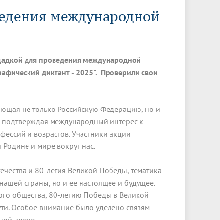
Менеджмент качества
Лицензии
Совет кураторов
ведения международной
Сведения об образовательной
Докторантура
организации
Государственная итоговая аттестация
Выпускники БГМУ – ветераны ВОВ
Грантовые фонды
жизни
Карта сайта
Внутренняя оценка качества
Юбиляры
образования
Научные издания
Трансформация университета
Празднование 75-летия Победы в
щадкой для проведения международной
Всероссийская студенческая
Публикационная активность
Великой Отечественной войне
рафический диктант - 2025". Проверили свои
олимпиада по хирургии с
к"
НИИ кардиологии
«МЕДМОЛ»
международным участием
Научная ординатура
Новые образовательные программы
вающая не только Российскую Федерацию, но и
н, подтверждая международный интерес к
Электронная учебная библиотека
фессий и возрастов. Участники акции
ные
Аккредитация специалиста
 Родине и мире вокруг нас.
Наставничество в сфере
ечества и 80-летия Великой Победы, тематика
здравоохранения
нашей страны, но и ее настоящее и будущее.
ого общества, 80-летию Победы в Великой
ути. Особое внимание было уделено связям
ной арене.