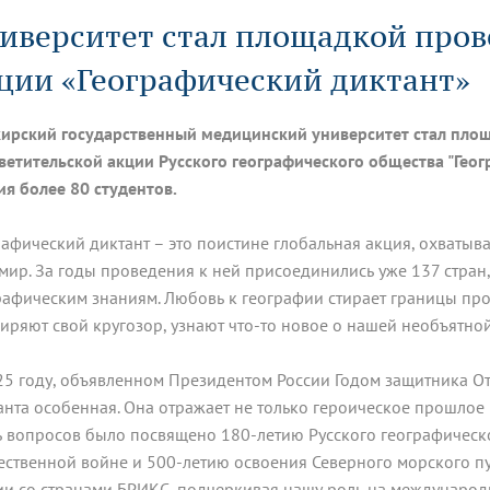
динатуры
з обучающихся БГМУ
Расписание
Профсоюзный комитет
ная программа развития
иверситет стал площадкой про
Антитеррор
кие исследования и
Диссертационные советы
ьный аккредитационный
ия выпускников
Научно-образовательный
Работа музеев на кафедрах
я, ЛЭК
ции «Географический диктант»
медицинский кластер
Аспирантура
ие граждан
ентр
Фотогалерея
БГМУ - ВУЗ здорового образа 
«Нижневолжский»
рии мегагранта
Полезные интернет-ссылки
анковской картой
тету 90 лет
Реорганизация вуза
Университету 85 лет
ирский государственный медицинский университет стал пло
ия для студентов
ейтингах университетов
Я-профессионал
Управление инновационной
ветительской акции Русского географического общества "Геог
твет
деятельности
ия более 80 студентов.
ое отделение «Движение
Альманах "Исторический вестни
 БГМУ
орий БГМУ
Евразийский НОЦ
обучение
Социальная работа в системе
рафический диктант – это поистине глобальная акция, охваты
здравоохранения
 мир. За годы проведения к ней присоединились уже 137 стра
рафическим знаниям. Любовь к географии стирает границы про
иональное обучение
Инновационные образователь
иряют свой кругозор, узнают что-то новое о нашей необъятной
проекты
25 году, объявленном Президентом России Годом защитника От
анта особенная. Она отражает не только героическое прошлое 
ь вопросов было посвящено 180-летию Русского географическ
ественной войне и 500-летию освоения Северного морского п
ии со странами БРИКС, подчеркивая нашу роль на международ