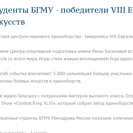
динатуры
з обучающихся БГМУ
Расписание
Профсоюзный комитет
ная программа развития
уденты БГМУ - победители VIII 
Антитеррор
кие исследования и
Диссертационные советы
ьный аккредитационный
ия выпускников
Научно-образовательный
Работа музеев на кафедрах
я, ЛЭК
кусств
медицинский кластер
Аспирантура
ие граждан
ентр
Фотогалерея
БГМУ - ВУЗ здорового образа 
«Нижневолжский»
рии мегагранта
Полезные интернет-ссылки
анковской картой
тету 90 лет
Реорганизация вуза
Университету 85 лет
стала центром мирового единоборства - заверились VIII Еврази
ия для студентов
ейтингах университетов
Я-профессионал
Управление инновационной
твет
деятельности
рене Центра спортивной подготовки имени Римы Баталовой вс
ое отделение «Движение
Альманах "Исторический вестни
сств со всего мира. Игры стали живым воплощением Года единс
 БГМУ
орий БГМУ
Евразийский НОЦ
обучение
Социальная работа в системе
здравоохранения
таб события впечатляет: 5 000 сильнейших бойцов, участники 
иплин боевых искусств и единоборств.
иональное обучение
Инновационные образователь
проекты
ей ждало Гала‑шоу с поединками мастеров высокого класса. Ос
t Show «Combat Ring XLIII», который собрал звёзд единоборств
транные студенты БГМУ Минздрава России показали отличные 
тые призёры - 1 место: