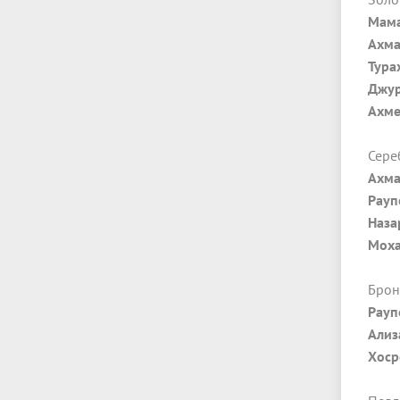
Мама
Ахма
Тура
Джур
Ахме
Сере
Ахма
Рауп
Наза
Моха
Брон
Рауп
Ализ
Хоср