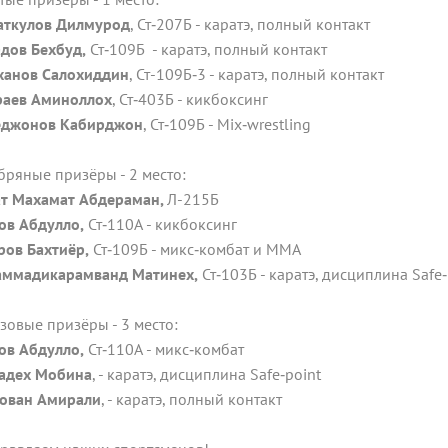
ткулов Дилмурод
, Ст‑207Б - каратэ, полный контакт
дов Бехбуд,
Ст‑109Б - каратэ, полный контакт
ханов Салохиддин
, Ст-109Б‑3 - каратэ, полный контакт
аев Аминоллох
, Ст‑403Б - кикбоксинг
джонов Кабирджон
, Ст‑109Б - Mix‑wrestling
бряные призёры - 2 место:
т Махамат Абдераман,
Л-215Б
ов Абдулло,
Ст‑110А - кикбоксинг
ров Бахтиёр,
Ст‑109Б - микс‑комбат и ММА
ммадикарамванд Матинех,
Ст‑103Б - каратэ, дисциплина Safe‑
зовые призёры - 3 место:
ов Абдулло,
Ст‑110А - микс‑комбат
адех Мобина
, - каратэ, дисциплина Safe‑point
ован Амирали
, - каратэ, полный контакт