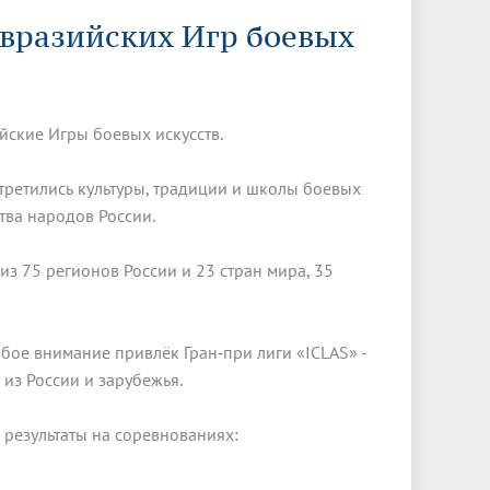
Менеджмент качества
Лицензии
Совет кураторов
Евразийских Игр боевых
Сведения об образовательной
Докторантура
организации
Государственная итоговая аттестация
Выпускники БГМУ – ветераны ВОВ
Грантовые фонды
жизни
Карта сайта
Внутренняя оценка качества
Юбиляры
образования
Научные издания
Трансформация университета
Празднование 75-летия Победы в
йские Игры боевых искусств.
Всероссийская студенческая
Публикационная активность
Великой Отечественной войне
олимпиада по хирургии с
третились культуры, традиции и школы боевых
к"
НИИ кардиологии
«МЕДМОЛ»
международным участием
тва народов России.
Научная ординатура
Новые образовательные программы
из 75 регионов России и 23 стран мира, 35
Электронная учебная библиотека
ные
Аккредитация специалиста
обое внимание привлёк Гран‑при лиги «ICLAS» -
Наставничество в сфере
 из России и зарубежья.
здравоохранения
результаты на соревнованиях: