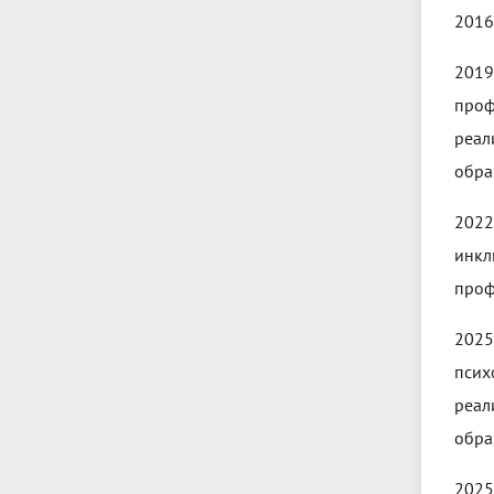
2016
2019
проф
реал
обра
202
инкл
проф
2025
псих
реал
обра
2025