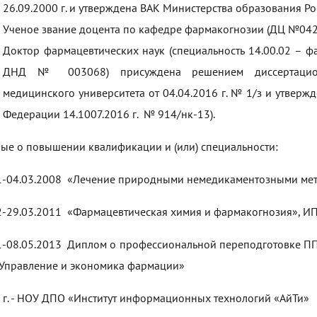
26.09.2000 г. и утверждена ВАК Министерства образования Ро
Ученое звание доцента по кафедре фармакогнозии (ДЦ №0426
Доктор фармацевтических наук (специальность 14.00.02 – ф
ДНД № 003068) присуждена решением диссертационн
медицинского университета от 04.04.2016 г. № 1/з и утвер
Федерации 14.1007.2016 г. № 914/нк-13).
ые о повышении квалификации и (или) специальности:
1-04.03.2008 «Лечение природными немедикаментозными ме
2-29.03.2011 «Фармацевтическая химия и фармакогнозия», И
1-08.05.2013 Диплом о профессиональной переподготовке П
Управление и экономика фармации»
 г. - НОУ ДПО «Институт информационных технологий «АйТи»