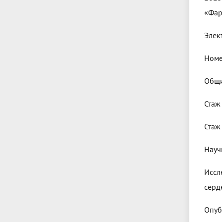
«Фар
Элек
Номе
Общи
Стаж
Стаж
Науч
Иссл
серд
Опуб