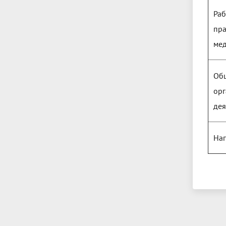
Раб
пра
ме
Общ
ор
дея
На