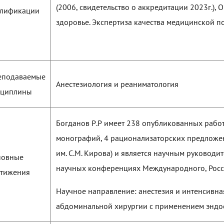
(2006, свидетельство о аккредитации 2023г.)
алификации
здоровье. Экспертиза качества медицинской по
еподаваемые
Анестезиология и реаниматология
сциплины
Богданов Р.Р имеет 238 опубликованных работ
монографий, 4 рационализаторских предложен
им. С.М. Кирова) и является научным руководит
новные
научных конференциях Международного, Росси
стижения
Научное направление: анестезия и интенсивная
абдоминальной хирургии с применением эндос