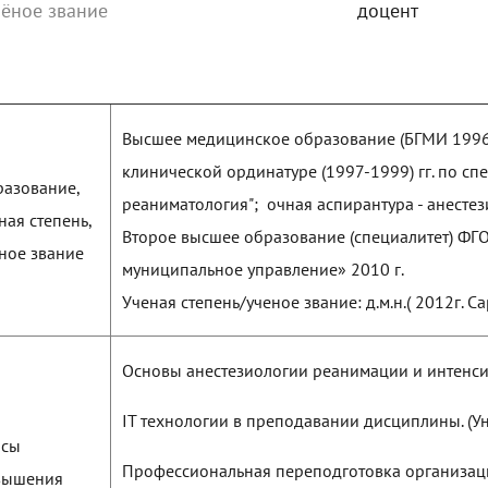
ёное звание
доцент
Высшее медицинское образование (БГМИ 1996 г
клинической ординатуре (1997-1999) гг. по сп
азование,
реаниматология"; очная аспирантура - анестез
ная степень,
Второе высшее образование (специалитет) ФГОУ
ное звание
муниципальное управление» 2010 г.
Ученая степень/ученое звание: д.м.н.( 2012г. С
Основы анестезиологии реанимации и интенси
IT технологии в преподавании дисциплины. (У
рсы
Профессиональная переподготовка организац
вышения