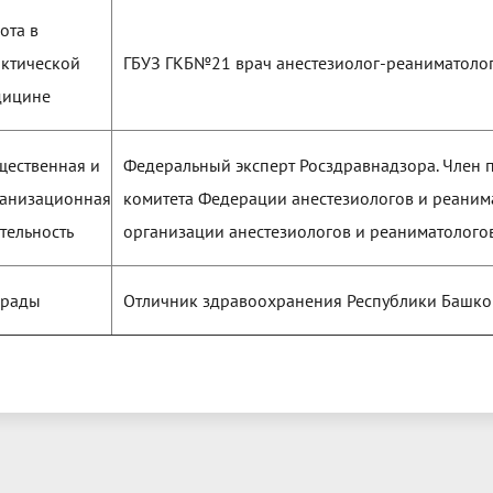
ота в
ктической
ГБУЗ ГКБ№21 врач анестезиолог-реаниматоло
дицине
ественная и
Федеральный эксперт Росздравнадзора. Член 
ганизационная
комитета Федерации анестезиологов и реаним
тельность
организации анестезиологов и реаниматолого
грады
Отличник здравоохранения Республики Башкор