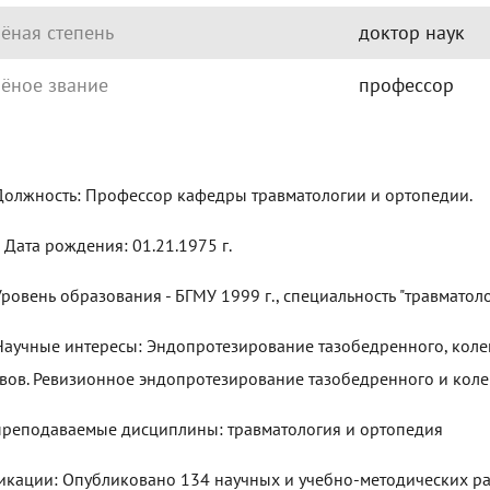
ёная степень
доктор наук
ёное звание
профессор
олжность: Профессор кафедры травматологии и ортопедии.
 рождения: 01.21.1975 г.
ровень образования - БГМУ 1999 г., специальность "травматоло
аучные интересы: Эндопротезирование тазобедренного, колен
авов. Ревизионное эндопротезирование тазобедренного и коле
реподаваемые дисциплины: травматология и ортопедия
икации: Опубликовано 134 научных и учебно-методических раб