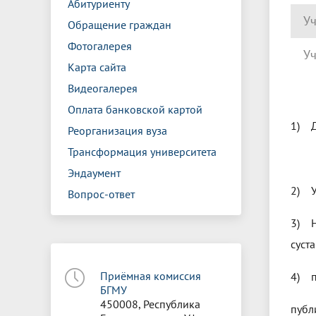
Абитуриенту
Уч
Обращение граждан
Фотогалерея
Уч
Карта сайта
Видеогалерея
Оплата банковской картой
1) Д
Реорганизация вуза
Трансформация университета
Дата
Эндаумент
2) У
Вопрос-ответ
3) Н
суст
Приёмная комиссия
4) п
БГМУ
450008, Республика
публ