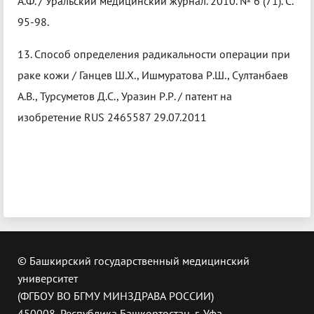
А.Ф. / Уральский медицинский журнал. 2010. № 6 (71). С.
95-98.
13. Способ определения радикальности операции при
раке кожи / Ганцев Ш.Х., Ишмуратова Р.Ш., Султанбаев
А.В., Турсуметов Д.С., Уразин Р.Р. / патент на
изобретение RUS 2465587 29.07.2011
© Башкирский государственный медицинский
университет
(ФГБОУ ВО БГМУ МИНЗДРАВА РОССИИ)
450008, Республика Башкортостан, г. Уфа,