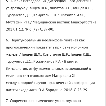
5. Анализ исследования диссекционного действия
ультразвука / Ганцев Ш.Х., Липатов О.Н., Ганцев К.Ш.,
Турсуметов Д.С., Кзыргалин Ш.Р., Мазитов И.М.,
Мустафин Р.Н. / Медицинский вестник Башкортостана.
2017. Т. 12. № 6 (72). С. 87-90.
6. Перитуморальный неолимфоангиогенез как
прогностический показатель при раке молочной
железы / Ганцев Ш.Х., Кзыргалин Ш.Р., Ганцев К.Ш.,
Турсуметов Д.С., Рустамханов Р.А. / В книге:
Лимфология: от фундаментальных исследований к
медицинским технологиям Материалы XIII
международной научно-практической конференции
памяти академика Ю.И. Бородина. 2018. С. 28-29.
7. Современное применение ультразвуковых