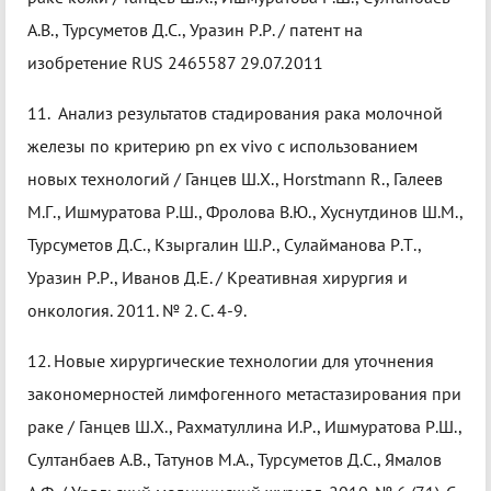
А.В., Турсуметов Д.С., Уразин Р.Р. / патент на
изобретение RUS 2465587 29.07.2011
11. Анализ результатов стадирования рака молочной
железы по критерию pn ex vivo с использованием
новых технологий / Ганцев Ш.Х., Horstmann R., Галеев
М.Г., Ишмуратова Р.Ш., Фролова В.Ю., Хуснутдинов Ш.М.,
Турсуметов Д.С., Кзыргалин Ш.Р., Сулайманова Р.Т.,
Уразин Р.Р., Иванов Д.Е. / Креативная хирургия и
онкология. 2011. № 2. С. 4-9.
12. Новые хирургические технологии для уточнения
закономерностей лимфогенного метастазирования при
раке / Ганцев Ш.Х., Рахматуллина И.Р., Ишмуратова Р.Ш.,
Султанбаев А.В., Татунов М.А., Турсуметов Д.С., Ямалов