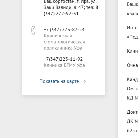
Башкортостан, г. Уфа, ул.
Башк
Заки Валиди, д. 47; тел: 8
(347) 272-92-31
квал
Инте
+7 (347) 273-87-54
Клиническая
«Пед
стоматологическая
поликлиника Уфа
Клин
+7(347)223-11-92
Клиника БГМУ Уфа
Очна
Канд
Показать на карте
Омск
КД №
Докт
ДК №
62-п