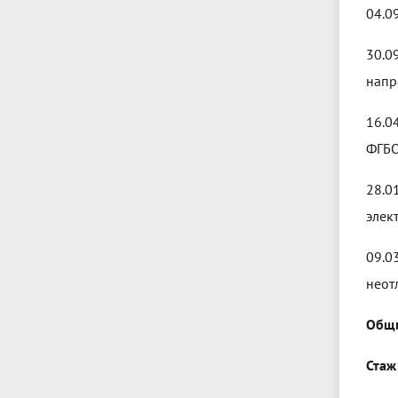
04.0
30.0
напр
16.0
ФГБО
28.0
элек
09.0
неот
Общи
Стаж