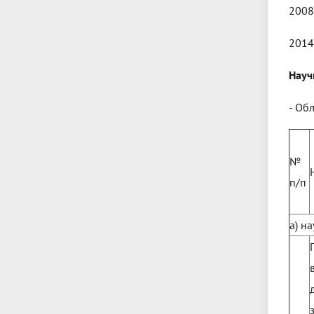
2008
2014
Науч
- Об
№
п/п
а) н