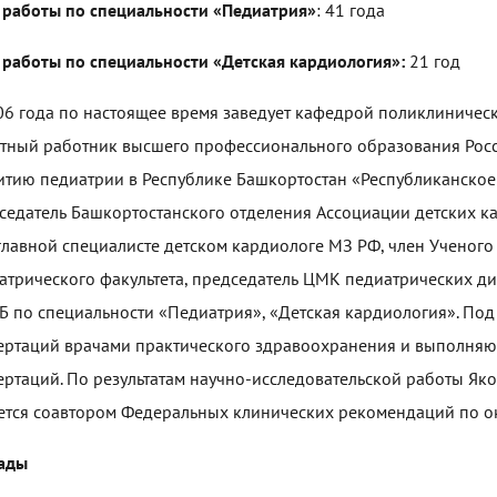
 работы по специальности «Педиатрия»
: 41 года
 работы по специальности «Детская кардиология»:
21 год
06 года по настоящее время заведует кафедрой поликлиничес
тный работник высшего профессионального образования Росс
итию педиатрии в Республике Башкортостан «Республиканское
седатель Башкортостанского отделения Ассоциации детских к
главной специалисте детском кардиологе МЗ РФ, член Ученого 
атрического факультета, председатель ЦМК педиатрических д
Б по специальности «Педиатрия», «Детская кардиология». По
ертаций врачами практического здравоохранения и выполняю
ертаций. По результатам научно-исследовательской работы Яко
ется соавтором Федеральных клинических рекомендаций по 
ады