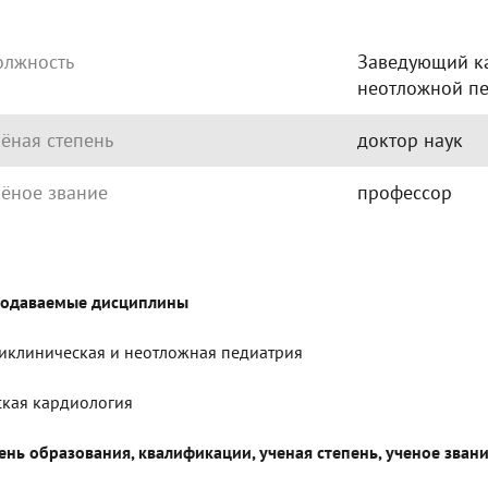
олжность
Заведующий к
неотложной п
ёная степень
доктор наук
ёное звание
профессор
одаваемые дисциплины
иклиническая и неотложная педиатрия
ская кардиология
ень образования, квалификации, ученая степень, ученое звани