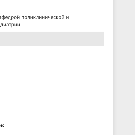
афедрой поликлинической и
едиатрии
е: