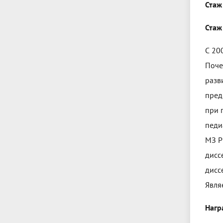
Стаж
Стаж
С 20
Поче
разв
пред
при 
педи
МЗ Р
дисс
дисс
Явля
Нагр