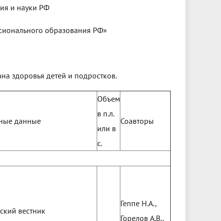
ия и науки РФ
сионального образования РФ»
ана здоровья детей и подростков.
Объем
в п.л.
ные данные
Соавторы
или в
с.
Геппе Н.А.,
ский вестник
Горелов А.В.,