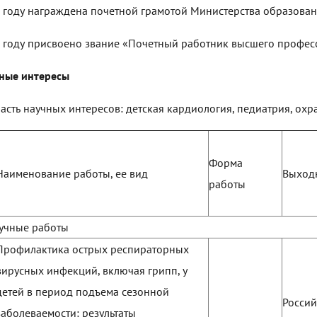
 году награждена почетной грамотой Министерства образован
 году присвоено звание «Почетный работник высшего профес
ные интересы
ласть научных интересов: детская кардиология, педиатрия, охр
Форма
Наименование работы, ее вид
Выход
работы
аучные работы
Профилактика острых респираторных
вирусных инфекций, включая грипп, у
детей в период подъема сезонной
Россий
заболеваемости: результаты