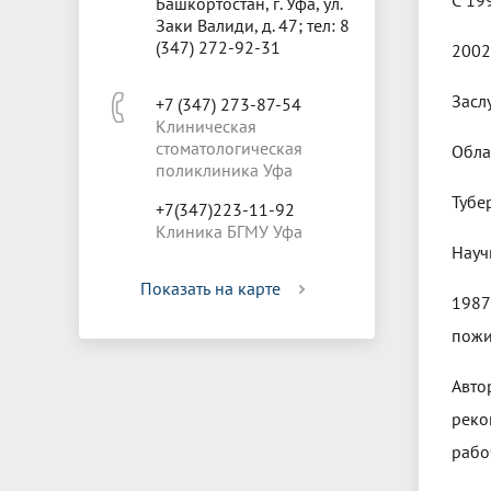
С 19
Башкортостан, г. Уфа, ул.
Заки Валиди, д. 47; тел: 8
(347) 272-92-31
2002
Засл
+7 (347) 273-87-54
Клиническая
стоматологическая
Обла
поликлиника Уфа
Тубе
+7(347)223-11-92
Клиника БГМУ Уфа
Науч
Показать на карте
1987
пожи
Авто
реко
рабо