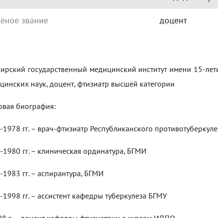
ёное звание
доцент
ирский государственный медицинский институт имени 15-лети
цинских наук, доцент, фтизиатр высшей категории
овая биография:
-1978 гг. – врач-фтизиатр Республиканского противотуберкул
-1980 гг. – клиническая ординатура, БГМИ
-1983 гг. – аспирантура, БГМИ
-1998 гг. – ассистент кафедры туберкулеза БГМУ