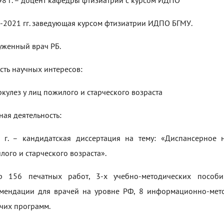
98 г. – доцент кафедры фтизиатрии с курсом ИДПО
-2021 гг. заведующая курсом фтизиатрии ИДПО БГМУ.
уженный врач РБ.
сть научных интересов:
ркулез у лиц пожилого и старческого возраста
ная деятельность:
 г. – кандидатская диссертация на тему: «Диспансерное
лого и старческого возраста».
р 156 печатных работ, 3-х учебно-методических пособ
мендации для врачей на уровне РФ, 8 информационно-мето
чих программ.