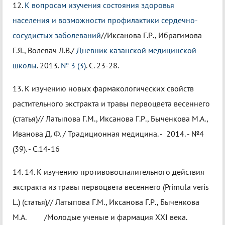
12.
К вопросам изучения состояния здоровья
населения и возможности профилактики сердечно-
сосудистых заболеваний
//Иксанова Г.Р., Ибрагимова
Г.Я., Волевач Л.В./
Дневник казанской медицинской
школы
. 2013.
№ 3 (3)
. С. 23-28.
13. К изучению новых фармакологических свойств
растительного экстракта и травы первоцвета весеннего
(статья)// Латыпова Г.М., Иксанова Г.Р., Быченкова М.А.,
Иванова Д. Ф. / Традиционная медицина. - 2014. - №4
(39). - С.14-16
14. 14. К изучению противовоспалительного действия
экстракта из травы первоцвета весеннего (Primula veris
L.) (статья)// Латыпова Г.М., Иксанова Г.Р., Быченкова
М.А. /Молодые ученые и фармация XXI века.