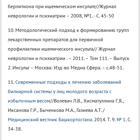
берлитиона при ишемическом инсульте//Журнал
неврологии и психиатрии – 2008, №1. - С. 45-50
10. Методологический подход к формированию групп
лекарственных препаратов для первичной
профилактики ишемического инсульта// Журнал
неврологии и психиатрии . – 2011. – Том 111. – Выпуск
2. Инсульт – Москва: Изд-во Медиа Сфера. – с.48-51.
11.
Современные подходы к лечению заболеваний
билиарной системы у лиц молодого возраста с
избыточным весом
//Волевач Л.В., Хисматуллина Г.Я.,
Иксанова Г.Р., Быченкова М.А., Газиева А.Т. /
Медицинский вестник Башкортостана
. 2014. Т. 9.
№ 1
. С.
34-38.