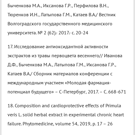
Быченкова М.А., Иксанова Г.Р., Перфилова В.Н.,
Тюренков И.Н., Латыпова Г.М., Катаев В.А./ Вестник
Волгоградского государственного медицинского
университета. № 2 (62).- 2017.- с. 20-24
17. Исследование антиоксидантной активности
экстрактов из травы первоцвета весеннего// Иванова
Д.Ф., Быченкова М.А., Латыпова Г.М., Иксанова Г.Р.,
Катаев В.А./ Сборник материалов конференции с
международным участием «Молодая фармация-
потенциал будущего» – С-Петербург, 2017. – С. 668-671
18. Composition and cardioprotective effects of Primula
veris L. solid herbal extract in experimental chronic heart
failure. Phytomedicine, volume 54, 2019, p. 17 – 26