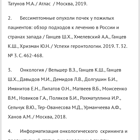
Татунов М.А. / Атлас / Москва, 2019.
2. Бессимптомные опухоли почек у пожилых
пациентов: обзор подходов к лечению в России и
странах запада / Ганцев Ш.Х., Хмелевский А.А., Ганцев
К.Ш., Хризман Ю.Н. / Успехи геронтологии. 2019. Т. 32.
№ 3. С. 462-468.
3. Онкология / Вельшер В.З., Ганцев К.Ш., Ганцев
Ш.Х., Давыдов М.И., Демидов Л.В., Долгушин Б.И.,
Имянитов Е.Н., Липатов О.Н., Матвеев В.Б., Моисеенко
В.М., Новиков Г.А., Поляков Б.И., Рахматуллина И.Р.,
Сельчук В.Ю., Тер-Ованесова М.Д., Урманчеева А.Ф.,
Ханов А.М. / Москва, 2018.
4. Информатизация онкологического скрининга и