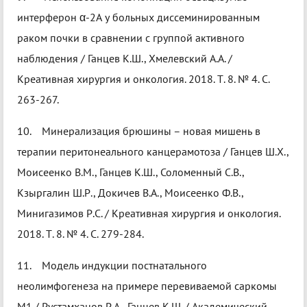
интерферон α-2А у больных диссеминированным
раком почки в сравнении с группой активного
наблюдения / Ганцев К.Ш., Хмелевский А.А. /
Креативная хирургия и онкология. 2018. Т. 8. № 4. С.
263-267.
10. Минерализация брюшины – новая мишень в
терапии перитонеального канцерамотоза / Ганцев Ш.Х.,
Моисеенко В.М., Ганцев К.Ш., Соломенный С.В.,
Кзыргалин Ш.Р., Докичев В.А., Моисеенко Ф.В.,
Минигазимов Р.С. / Креативная хирургия и онкология.
2018. Т. 8. № 4. С. 279-284.
11. Модель индукции постнатального
неолимфогенеза на примере перевиваемой саркомы
М1 / Рустамханов Р.А., Ганцев К.Ш. / Академический