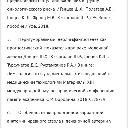
предиктивный статус лиц входящих в группу
онкологического риска / Ганцев Ш.Х., Полетаев А.Б.,
Ганцев К.Ш., Франц М.В., Кзыргалин Ш.Р. / Учебное
пособие / Уфа, 2018.
5. Перитуморальный неолимфангиогенез как
прогностический показатель при раке молочной
железы /Ганцев Ш.Х., Кзыргалин Ш.Р., Ганцев К.Ш.,
Турсуметов Д.С., Рустамханов Р.А. / В книге:
Лимфология: от фундаментальных исследований к
медицинским технологиям Материалы XIII
международной научно-практической конференции
памяти академика Ю.И. Бородина. 2018. С. 28-29.
6. Особенности экстраорганной вариантной
анатомии чревного ствола и печеночной артерии у