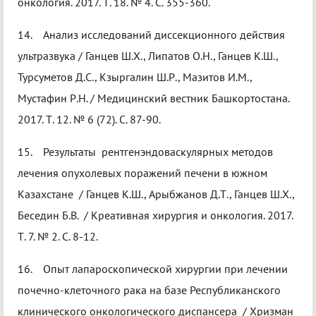
онкология. 2017. Т. 18. № 4. С. 355-360.
14. Анализ исследований диссекционного действия
ультразвука / Ганцев Ш.Х., Липатов О.Н., Ганцев К.Ш.,
Турсуметов Д.С., Кзыргалин Ш.Р., Мазитов И.М.,
Мустафин Р.Н. / Медицинский вестник Башкортостана.
2017. Т. 12. № 6 (72). С. 87-90.
15. Результаты рентгенэндоваскулярных методов
лечения опухолевых поражений печени в южном
Казахстане / Ганцев К.Ш., Арыбжанов Д.Т., Ганцев Ш.Х.,
Беседин Б.В. / Креативная хирургия и онкология. 2017.
Т. 7. № 2. С. 8-12.
16. Опыт лапароскопической хирургии при лечении
почечно-клеточного рака на базе Республиканского
клинического онкологического диспансера / Хризман