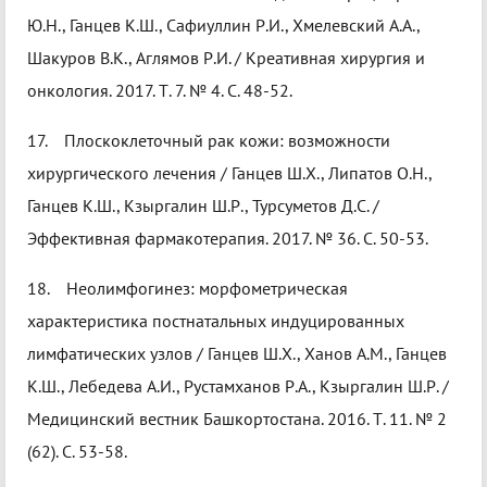
Ю.Н., Ганцев К.Ш., Сафиуллин Р.И., Хмелевский А.А.,
Шакуров В.К., Аглямов Р.И. / Креативная хирургия и
онкология. 2017. Т. 7. № 4. С. 48-52.
17. Плоскоклеточный рак кожи: возможности
хирургического лечения / Ганцев Ш.Х., Липатов О.Н.,
Ганцев К.Ш., Кзыргалин Ш.Р., Турсуметов Д.С. /
Эффективная фармакотерапия. 2017. № 36. С. 50-53.
18. Неолимфогинез: морфометрическая
характеристика постнатальных индуцированных
лимфатических узлов / Ганцев Ш.Х., Ханов А.М., Ганцев
К.Ш., Лебедева А.И., Рустамханов Р.А., Кзыргалин Ш.Р. /
Медицинский вестник Башкортостана. 2016. Т. 11. № 2
(62). С. 53-58.