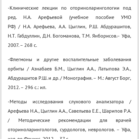
-Клинические лекции по оториноларингологии под
ред. Н.А. Арефьевой (учебное пособие УМО
РФ) / Н.А. Арефьева, А.А. Цыглин, Р.Ш. Абдурашитов,
Н.Т. Габдуллин, Д.Н. Богоманова, Т.М. Янборисов.– Уфа,
2007. – 268 с.
-Флегмоны и другие воспалительные заболевания
орбиты / Азнабаев Б.М., Цыглин А.А., Латыпова Э.А.,
Абдурашитов Р.Ш. и др. / Монография. – М.: Август Борг,
2012. – 296 с.: ил.
-Методы исследования слухового анализатора /
Арефьева Н.А., Цыглин А.А., Савельева Е.Е., Шарипов Р.А.
/ Методические рекомендации для врачей
оториноларингологов, сурдологов, неврологов. – Уфа,
изд-во Феникс, 2012. – 37 с.