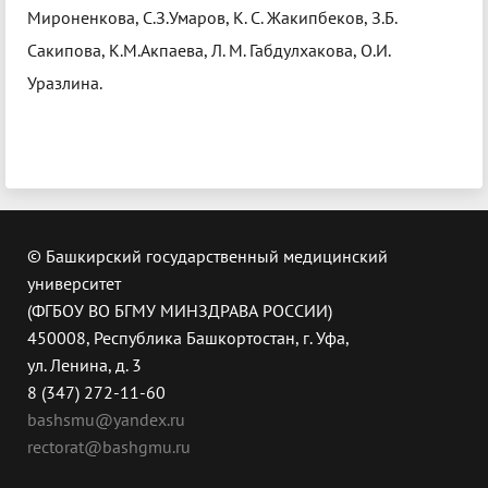
Мироненкова, С.З.Умаров, К. С. Жакипбеков, З.Б.
Сакипова, К.М.Акпаева, Л. М. Габдулхакова, О.И.
Уразлина.
© Башкирский государственный медицинский
университет
(ФГБОУ ВО БГМУ МИНЗДРАВА РОССИИ)
450008, Республика Башкортостан, г. Уфа,
ул. Ленина, д. 3
8 (347) 272-11-60
bashsmu@yandex.ru
rectorat@bashgmu.ru