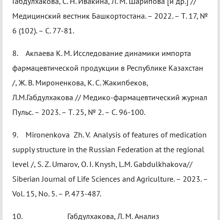
Габдулхакова, С. Н. Ивакина, Л. М. Шарипова [и др.] //
Медицинский вестник Башкортостана. – 2022. – Т. 17, №
6 (102). – С. 77-81.
8. Акпаева К. М. Исследование динамики импорта
фармацевтической продукции в Республике Казахстан
/, Ж. В. Мироненкова, К. С. Жакипбеков,
Л.М.Габдулхакова // Медико-фармацевтический журнал
Пульс. – 2023. – Т. 25, № 2. – С. 96-100.
9. Mironenkova Zh. V. Analysis of features of medication
supply structure in the Russian Federation at the regional
level /, S. Z. Umarov, O. I. Knysh, L.M. Gabdulkhakova//
Siberian Journal of Life Sciences and Agriculture. – 2023. –
Vol. 15, No. 5. – P. 473-487.
10. Габдулхакова, Л. М. Анализ