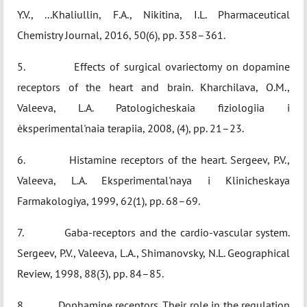
Y.V., ...Khaliullin, F.A., Nikitina, I.L. Pharmaceutical
Chemistry Journal, 2016, 50(6), pp. 358–361.
5. Effects of surgical ovariectomy on dopamine
receptors of the heart and brain. Kharchilava, O.M.,
Valeeva, L.A. Patologicheskaia fiziologiia i
èksperimental'naia terapiia, 2008, (4), pp. 21–23.
6. Histamine receptors of the heart. Sergeev, P.V.,
Valeeva, L.A. Eksperimental'naya i Klinicheskaya
Farmakologiya, 1999, 62(1), pp. 68–69.
7. Gaba-receptors and the cardio-vascular system.
Sergeev, P.V., Valeeva, L.A., Shimanovsky, N.L. Geographical
Review, 1998, 88(3), pp. 84–85.
8. Dophamine receptors. Their role in the regulation