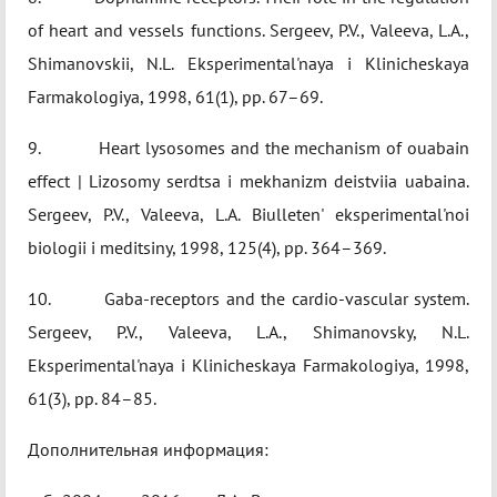
of heart and vessels functions. Sergeev, P.V., Valeeva, L.A.,
Shimanovskii, N.L. Eksperimental'naya i Klinicheskaya
Farmakologiya, 1998, 61(1), pp. 67–69.
9. Heart lysosomes and the mechanism of ouabain
effect | Lizosomy serdtsa i mekhanizm deistviia uabaina.
Sergeev, P.V., Valeeva, L.A. Biulleten' eksperimental'noi
biologii i meditsiny, 1998, 125(4), pp. 364–369.
10. Gaba-receptors and the cardio-vascular system.
Sergeev, P.V., Valeeva, L.A., Shimanovsky, N.L.
Eksperimental'naya i Klinicheskaya Farmakologiya, 1998,
61(3), pp. 84–85.
Дополнительная информация: