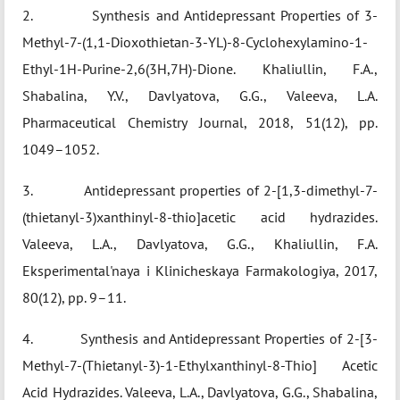
2. Synthesis and Antidepressant Properties of 3-
Methyl-7-(1,1-Dioxothietan-3-YL)-8-Cyclohexylamino-1-
Ethyl-1H-Purine-2,6(3H,7H)-Dione. Khaliullin, F.A.,
Shabalina, Y.V., Davlyatova, G.G., Valeeva, L.A.
Pharmaceutical Chemistry Journal, 2018, 51(12), pp.
1049–1052.
3. Antidepressant properties of 2-[1,3-dimethyl-7-
(thietanyl-3)xanthinyl-8-thio]acetic acid hydrazides.
Valeeva, L.A., Davlyatova, G.G., Khaliullin, F.A.
Eksperimental'naya i Klinicheskaya Farmakologiya, 2017,
80(12), pp. 9–11.
4. Synthesis and Antidepressant Properties of 2-[3-
Methyl-7-(Thietanyl-3)-1-Ethylxanthinyl-8-Thio] Acetic
Acid Hydrazides. Valeeva, L.A., Davlyatova, G.G., Shabalina,