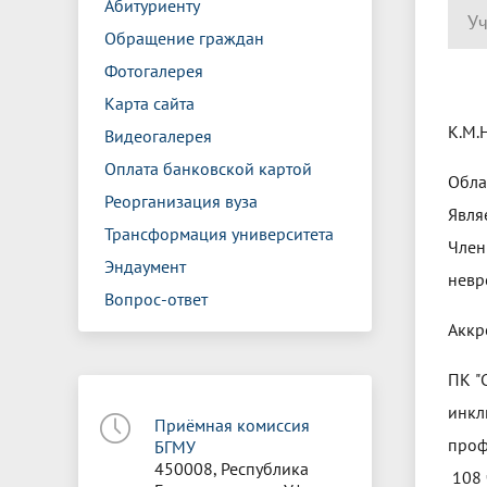
Абитуриенту
Уч
Обращение граждан
Фотогалерея
Карта сайта
К.М.
Видеогалерея
Оплата банковской картой
Обла
Реорганизация вуза
Явля
Трансформация университета
Член
Эндаумент
невр
Вопрос-ответ
Аккр
ПК "
инкл
Приёмная комиссия
проф
БГМУ
450008, Республика
108 