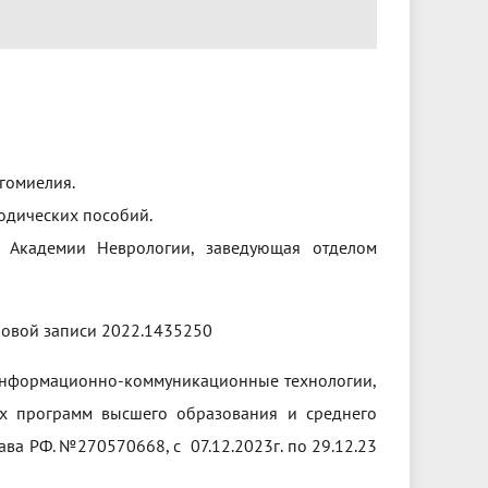
нгомиелия.
тодических пособий.
й Академии Неврологии, заведующая отделом
ровой записи 2022.1435250
 информационно-коммуникационные технологии,
х программ высшего образования и среднего
а РФ. №270570668, с 07.12.2023г. по 29.12.23