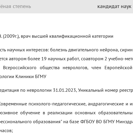
ёная степень
кандидат наук
Н. (2009г.), врач высшей квалификационной категории
сть научных интересов: болезнь двигательного нейрона, сири
ется автором более 19 научных работ, соавтором 2 учебно-ме
 Всероссийского общества неврологов, член Европейско
ологии Клиники БГМУ
едитация по неврологии 31.01.2023, Уникальный номер реест
Современные психолого-педагогические, андрагогические и
юзивное обучение в реализации основных образовательны
ессионального образования" на базе ФГБОУ ВО БГМУ Минздрав
часов;