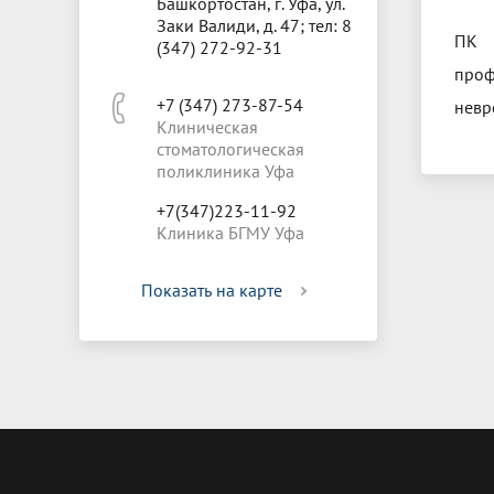
Башкортостан, г. Уфа, ул.
Заки Валиди, д. 47; тел: 8
ПК 
(347) 272-92-31
проф
+7 (347) 273-87-54
невр
Клиническая
стоматологическая
поликлиника Уфа
+7(347)223-11-92
Клиника БГМУ Уфа
Показать на карте