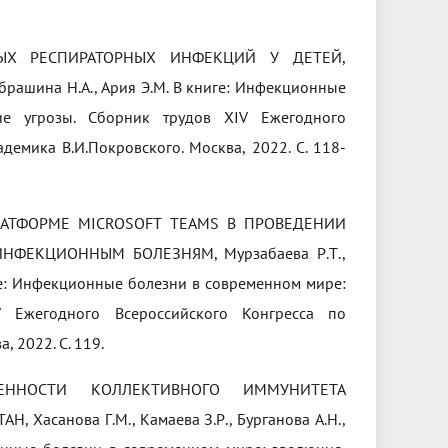
РЫХ РЕСПИРАТОРНЫХ ИНФЕКЦИЙ У ДЕТЕЙ,
 Абрашина Н.А., Ария Э.М. В книге: Инфекционные
е угрозы. Сборник трудов ХIV Ежегодного
емика В.И.Покровского. Москва, 2022. С. 118-
АТФОРМЕ MICROSOFT TEAMS В ПРОВЕДЕНИИ
ЕКЦИОННЫМ БОЛЕЗНЯМ, Мурзабаева Р.Т.,
ниге: Инфекционные болезни в современном мире:
 Ежегодного Всероссийского Конгресса по
 2022. С. 119.
ЕННОСТИ КОЛЛЕКТИВНОГО ИММУНИТЕТА
санова Г.М., Камаева З.Р., Бурганова А.Н.,