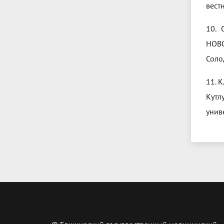
вестн
10.
НОВО
Соло
11. 
Кутл
униве