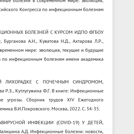
ионные болезни в современном мире: эволюция,
ссийского Конгресса по инфекционным болезням
КЦИОННЫХ БОЛЕЗНЕЙ С КУРСОМ ИДПО ФГБОУ
анова А.Н., Куватова Н.Д., Ахтарова Л.Р.,
современном мире: эволюция, текущие и будущие
са по инфекционным болезням имени академика
ОЙ ЛИХОРАДКЕ С ПОЧЕЧНЫМ СИНДРОМОМ,
ова Р.З., Кутлугужина Ф.Г. В книге: Инфекционные
е угрозы. Сборник трудов ХIV Ежегодного
ика В.И.Покровского. Москва, 2022. С. 34-35.
ВИРУСНОЙ ИНФЕКЦИИ (COVID-19) У ДЕТЕЙ,
, Валишина А.Д. Инфекционные болезни: новости,