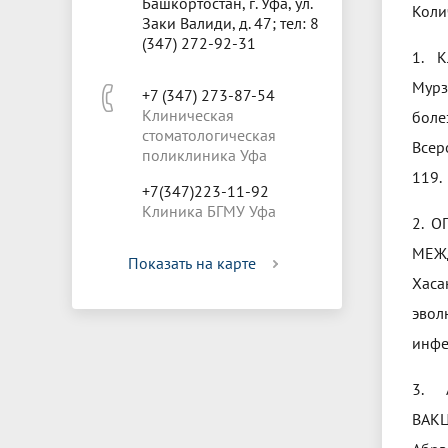
Башкортостан, г. Уфа, ул.
Коли
Заки Валиди, д. 47; тел: 8
(347) 272-92-31
1. 
Мурз
+7 (347) 273-87-54
Клиническая
боле
стоматологическая
Всер
поликлиника Уфа
119.
+7(347)223-11-92
Клиника БГМУ Уфа
2. 
МЕЖ
Показать на карте
Хаса
эвол
инфе
3. 
ВАКЦ