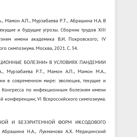
амон А.П., Мурзабаева Р.Т., Абрашина Н.А. В
кущие и будущие угрозы. Сборник трудов ХIII
зням имени академика В.И. Покровского; IV
о симпозиума. Москва, 2021. С. 34.
ЦИОННЫЕ БОЛЕЗНИ» В УСЛОВИЯХ ПАНДЕМИИ
Мурзабаева Р.Т., Мамон А.П., Мамон М.А.,
зни в современном мире: эволюция, текущие и
го Конгресса по инфекционным болезням имени
ой конференции; VI Всероссийского симпозиума.
МНОЙ И БЕЗЭРИТЕМНОЙ ФОРМ ИКСОДОВОГО
Абрашина Н.А., Лукманова А.Х. Медицинский