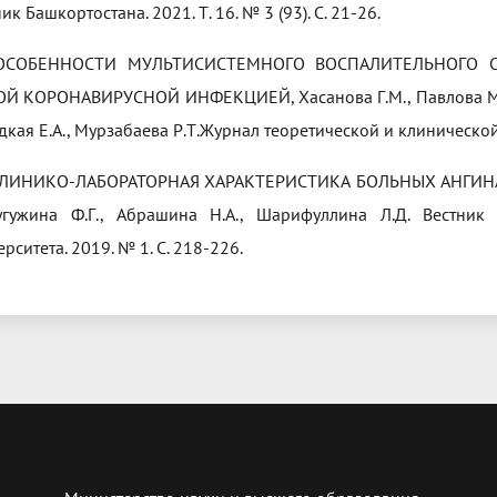
ик Башкортостана. 2021. Т. 16. № 3 (93). С. 21-26.
 ОСОБЕННОСТИ МУЛЬТИСИСТЕМНОГО ВОСПАЛИТЕЛЬНОГО 
Й КОРОНАВИРУСНОЙ ИНФЕКЦИЕЙ, Хасанова Г.М., Павлова М.Ю.,
дкая Е.А., Мурзабаева Р.Т.Журнал теоретической и клинической
КЛИНИКО-ЛАБОРАТОРНАЯ ХАРАКТЕРИСТИКА БОЛЬНЫХ АНГИНАМИ, 
угужина Ф.Г., Абрашина Н.А., Шарифуллина Л.Д. Вестник
рситета. 2019. № 1. С. 218-226.