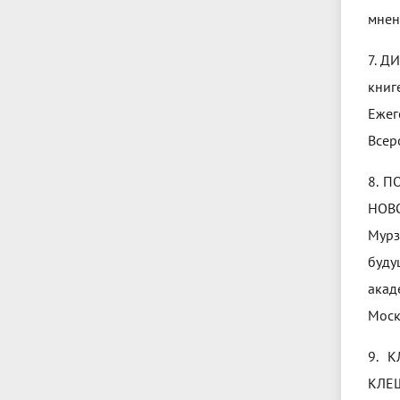
мнени
7. Д
книг
Ежег
Всер
8. 
НОВО
Мурз
буду
акад
Москв
9. 
КЛЕЩ