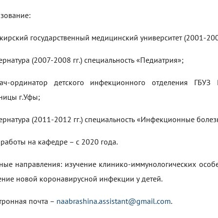
зование:
кирский государственный медицинский университет (2001-200
тернатура (2007-2008 гг.) специальность «Педиатрия»;
ач-ординатор детского инфекционного отделения ГБУЗ 
ницы г.Уфы;
тернатура (2011-2012 гг.) специальность «Инфекционные болез
 работы на кафедре – с 2020 года.
ные направления: изучение клинико-иммунологических особе
ение новой коронавирусной инфекции у детей.
тронная почта –
naabrashina.assistant@gmail.com
.