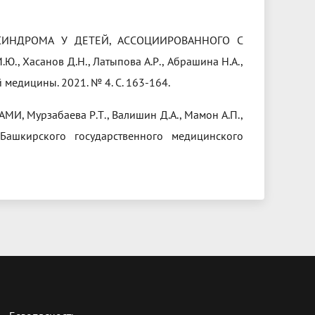
СИНДРОМА У ДЕТЕЙ, АССОЦИИРОВАННОГО С
 Хасанов Д.Н., Латыпова А.Р., Абрашина Н.А.,
 медицины. 2021. № 4. С. 163-164.
Мурзабаева Р.Т., Валишин Д.А., Мамон А.П.,
 Башкирского государственного медицинского