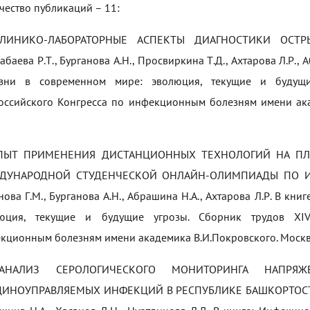
чество публикаций – 11:
КЛИНИКО-ЛАБОРАТОРНЫЕ АСПЕКТЫ ДИАГНОСТИКИ ОСТ
абаева Р.Т., Бурганова А.Н., Просвиркина Т.Д., Ахтарова Л.Р.,
зни в современном мире: эволюция, текущие и будущи
оссийского Конгресса по инфекционным болезням имени акад
ОПЫТ ПРИМЕНЕНИЯ ДИСТАНЦИОННЫХ ТЕХНОЛОГИЙ НА ПЛ
ДУНАРОДНОЙ СТУДЕНЧЕСКОЙ ОНЛАЙН-ОЛИМПИАДЫ ПО ИНФ
нова Г.М., Бурганова А.Н., Абрашина Н.А., Ахтарова Л.Р. В к
юция, текущие и будущие угрозы. Сборник трудов ХIV
кционным болезням имени академика В.И.Покровского. Москва,
АНАЛИЗ СЕРОЛОГИЧЕСКОГО МОНИТОРИНГА НАПРЯЖ
ИНОУПРАВЛЯЕМЫХ ИНФЕКЦИЙ В РЕСПУБЛИКЕ БАШКОРТОСТАН, Ха