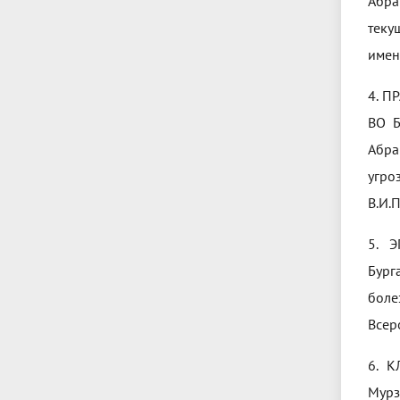
Абра
теку
имен
4. 
ВО Б
Абра
угро
В.И.П
5. 
Бург
боле
Всер
6. 
Мурз