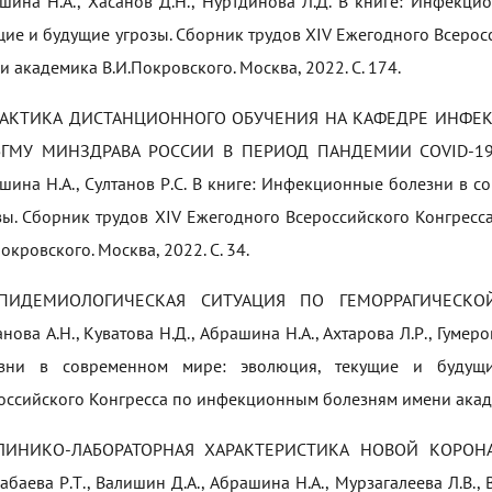
шина Н.А., Хасанов Д.Н., Нуртдинова Л.Д. В книге: Инфекц
щие и будущие угрозы. Сборник трудов ХIV Ежегодного Всеро
и академика В.И.Покровского. Москва, 2022. С. 174.
ПРАКТИКА ДИСТАНЦИОННОГО ОБУЧЕНИЯ НА КАФЕДРЕ ИНФЕ
ГМУ МИНЗДРАВА РОССИИ В ПЕРИОД ПАНДЕМИИ COVID-19, Бург
шина Н.А., Султанов Р.С. В книге: Инфекционные болезни в 
зы. Сборник трудов ХIV Ежегодного Всероссийского Конгрес
окровского. Москва, 2022. С. 34.
ЭПИДЕМИОЛОГИЧЕСКАЯ СИТУАЦИЯ ПО ГЕМОРРАГИЧЕСК
анова А.Н., Куватова Н.Д., Абрашина Н.А., Ахтарова Л.Р., Гумер
зни в современном мире: эволюция, текущие и будущи
оссийского Конгресса по инфекционным болезням имени академ
КЛИНИКО-ЛАБОРАТОРНАЯ ХАРАКТЕРИСТИКА НОВОЙ КОРОНА
абаева Р.Т., Валишин Д.А., Абрашина Н.А., Мурзагалеева Л.В.