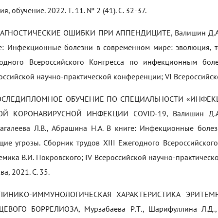
я, обучение. 2022. Т. 11. № 2 (41). С. 32-37.
ИАГНОСТИЧЕСКИЕ ОШИБКИ ПРИ АППЕНДИЦИТЕ, Валишин Д.А., М
е: Инфекционные болезни в современном мире: эволюция, те
одного Всероссийского Конгресса по инфекционным боле
оссийской научно-практической конференции; VI Всероссийског
ПОСЛЕДИПЛОМНОЕ ОБУЧЕНИЕ ПО СПЕЦИАЛЬНОСТИ «ИНФЕК
Й КОРОНАВИРУСНОЙ ИНФЕКЦИИ COVID-19, Валишин Д.А., 
агалеева Л.В., Абрашина Н.А. В книге: Инфекционные боле
щие угрозы. Сборник трудов ХIII Ежегодного Всероссийско
емика В.И. Покровского; IV Всероссийской научно-практическ
а, 2021. С. 35.
КЛИНИКО-ИММУНОЛОГИЧЕСКАЯ ХАРАКТЕРИСТИКА ЭРИТЕ
ЕВОГО БОРРЕЛИОЗА, Мурзабаева Р.Т., Шарифуллина Л.Д., 