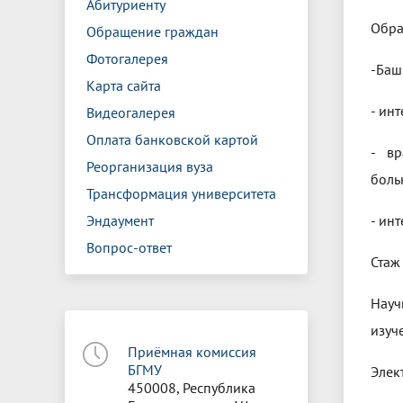
Абитуриенту
Обра
Обращение граждан
Фотогалерея
-Баш
Карта сайта
- ин
Видеогалерея
Оплата банковской картой
- вр
Реорганизация вуза
боль
Трансформация университета
Эндаумент
- ин
Вопрос-ответ
Стаж
Науч
изуч
Приёмная комиссия
БГМУ
Элек
450008, Республика