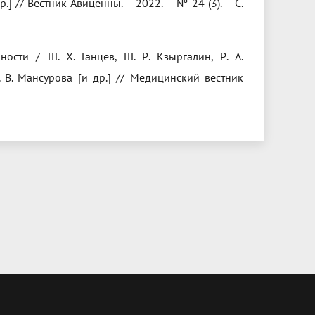
р.] // Вестник Авиценны. – 2022. – № 24 (3). – С.
ости / Ш. Х. Ганцев, Ш. Р. Кзыргалин, Р. А.
А. В. Мансурова [и др.] // Медицинский вестник