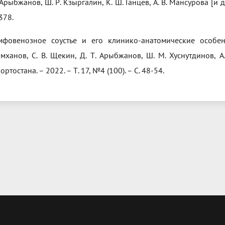
 Арыбжанов, Ш. Р. Кзыргалин, К. Ш. Ганцев, А. В. Мансурова [и д
378.
мфовенозное соустье и его клинико-анатомические особенн
амханов, С. В. Щекин, Д. Т. Арыбжанов, Ш. М. Хуснутдинов, 
ртостана. – 2022. – Т. 17, №4 (100). – С. 48-54.