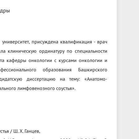
едры
университет, присуждена квалификация - врач
ила клиническую ординатуру по специальности
нта кафедры онкологии с курсами онкологии и
фессионального образования Башкирского
ндидатскую диссертацию на тему: «Анатомо-
льного лимфовенозного соустья».
я / Ш. Х. Ганцев,