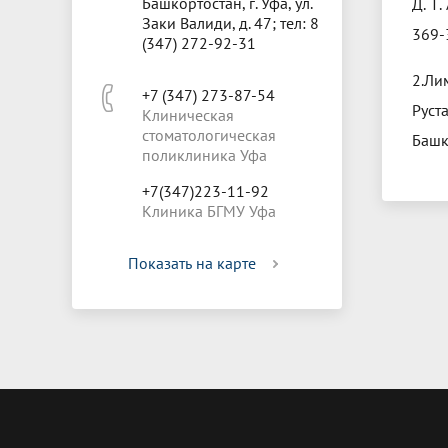
Башкортостан, г. Уфа, ул.
Д. Т.
Заки Валиди, д. 47; тел: 8
369-
(347) 272-92-31
2.Ли
+7 (347) 273-87-54
Руст
Клиническая
стоматологическая
Башко
поликлиника Уфа
+7(347)223-11-92
Клиника БГМУ Уфа
Показать на карте