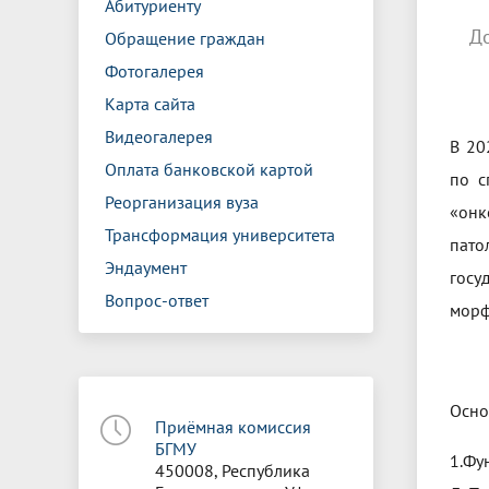
Абитуриенту
Д
Обращение граждан
Фотогалерея
Карта сайта
Видеогалерея
В 20
Оплата банковской картой
по с
Реорганизация вуза
«онк
Трансформация университета
пат
Эндаумент
госу
Вопрос-ответ
морф
Осно
Приёмная комиссия
БГМУ
1.Фу
450008, Республика