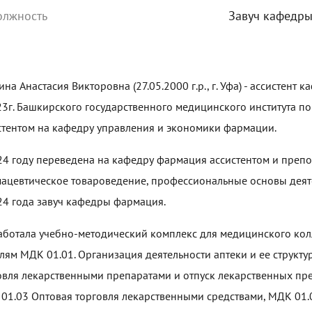
олжность
Завуч кафедр
ина Анастасия Викторовна (27.05.2000 г.р., г. Уфа) - ассистен
23г. Башкирского государственного медицинского института п
стентом на кафедру управления и экономики фармации.
24 году переведена на кафедру фармация ассистентом и преп
ацевтическое товароведение, профессиональные основы деяте
24 года завуч кафедры фармация.
аботала учебно-методический комплекс для медицинского кол
лям МДК 01.01. Организация деятельности аптеки и ее структ
овля лекарственными препаратами и отпуск лекарственных пре
01.03 Оптовая торговля лекарственными средствами, МДК 01.