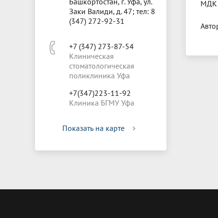
Башкортостан, г. Уфа, ул.
МДК 
Заки Валиди, д. 47; тел: 8
(347) 272-92-31
Авто
+7 (347) 273-87-54
Клиническая
стоматологическая
поликлиника Уфа
+7(347)223-11-92
Клиника БГМУ Уфа
Показать на карте