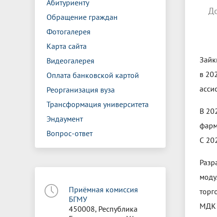
Абитуриенту
Д
Обращение граждан
Фотогалерея
Карта сайта
Зайк
Видеогалерея
в 20
Оплата банковской картой
асси
Реорганизация вуза
Трансформация университета
В 20
Эндаумент
фарм
Вопрос-ответ
С 20
Разр
моду
Приёмная комиссия
торг
БГМУ
МДК 
450008, Республика