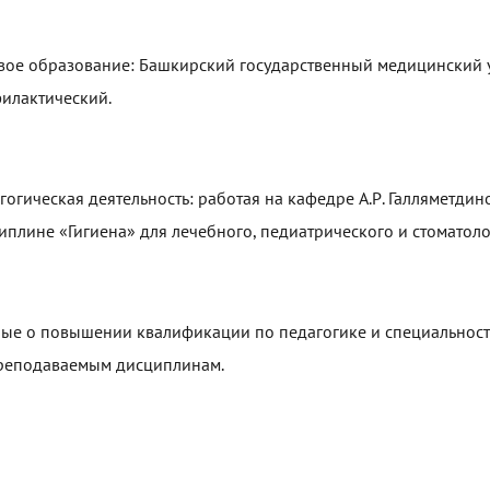
вое образование: Башкирский государственный медицинский ун
илактический.
гогическая деятельность: работая на кафедре А.Р. Галляметдин
иплине «Гигиена» для лечебного, педиатрического и стоматоло
ые о повышении квалификации по педагогике и специальност
реподаваемым дисциплинам.