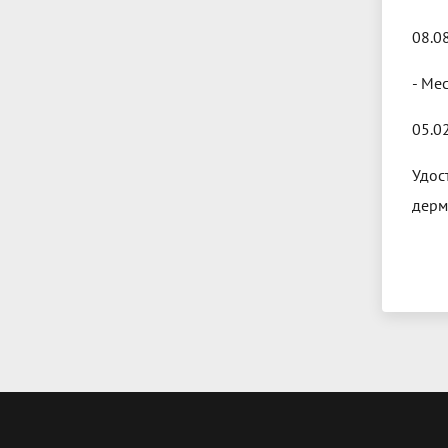
08.08
- Ме
05.0
Удос
дерм