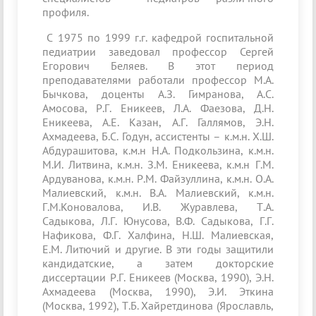
профиля.
С 1975 по 1999 г.г. кафедрой госпитальной
педиатрии заведовал профессор Сергей
Егорович Беляев. В этот период
преподавателями работали профессор М.А.
Бычкова, доценты А.З. Гимранова, А.С.
Амосова, Р.Г. Еникеев, Л.А. Фаезова, Д.Н.
Еникеева, А.Е. Казан, А.Г. Галлямов, Э.Н.
Ахмадеева, Б.С. Годун, ассистенты – к.м.н. Х.Ш.
Абдурашитова, к.м.н Н.А. Подкользина, к.м.н.
М.И. Литвина, к.м.н. З.М. Еникеева, к.м.н Г.М.
Ардуванова, к.м.н. Р.М. Файзуллина, к.м.н. О.А.
Малиевский, к.м.н. В.А. Малиевский, к.м.н.
Г.М.Коновалова, И.В. Журавлева, Т.А.
Садыкова, Л.Г. Юнусова, В.Ф. Садыкова, Г.Г.
Нафикова, Ф.Г. Халфина, Н.Ш. Малиевская,
Е.М. Литючий и другие. В эти годы защитили
кандидатские, а затем докторские
диссертации Р.Г. Еникеев (Москва, 1990), Э.Н.
Ахмадеева (Москва, 1990), Э.И. Эткина
(Москва, 1992), Т.Б. Хайретдинова (Ярославль,