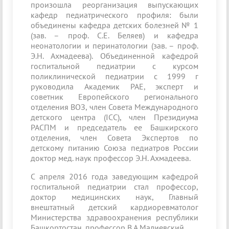
произошла реорганизация выпускающих
кафедр педиатрического профиля: были
объединены кафедра детских болезней № 1
(зав. – проф. С.Е. Беляев) и кафедра
неонатологии и перинатологии (зав. – проф.
Э.Н. Ахмадеева). Объединенной кафедрой
госпитальной педиатрии с курсом
поликлинической педиатрии с 1999 г
руководила Академик РАЕ, эксперт и
советник Европейского регионального
отделения ВОЗ, член Совета Международного
детского центра (ICC), член Президиума
РАСПМ и председатель ее Башкирского
отделения, член Совета Экспертов по
детскому питанию Союза педиатров России
доктор мед. наук профессор Э.Н. Ахмадеева.
С апреля 2016 года заведующим кафедрой
госпитальной педиатрии стал профессор,
доктор медицинских наук, Главный
внештатный детский кардиоревматолог
Министерства здравоохранения республики
Башкортостан, профессор В.А.Малиевский,