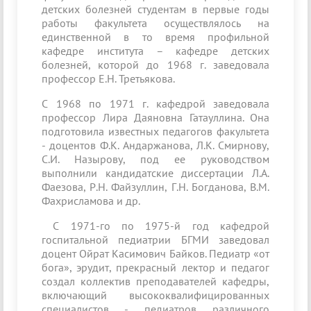
детских болезней студентам в первые годы
работы факультета осуществлялось на
единственной в то время профильной
кафедре института – кафедре детских
болезней, которой до 1968 г. заведовала
профессор Е.Н. Третьякова.
С 1968 по 1971 г. кафедрой заведовала
профессор Лира Даяновна Гатауллина. Она
подготовила известных педагогов факультета
- доцентов Ф.К. Андаржанова, Л.К. Смирнову,
С.И. Назырову, под ее руководством
выполнили кандидатские диссертации Л.А.
Фаезова, Р.Н. Файзуллин, Г.Н. Богданова, В.М.
Фахрисламова и др.
С 1971-го по 1975-й год кафедрой
госпитальной педиатрии БГМИ заведовал
доцент Ойрат Касимович Байков. Педиатр «от
бога», эрудит, прекрасный лектор и педагог
создал коллектив преподавателей кафедры,
включающий высококвалифицированных
специалистов - педиатров различного