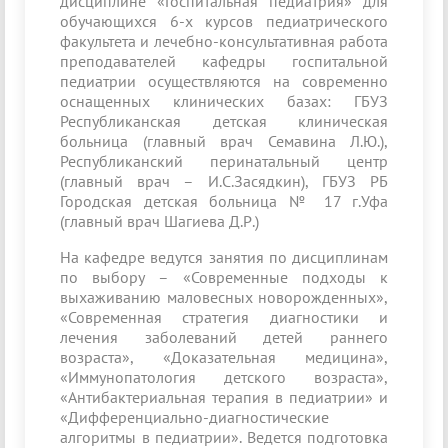
дисциплине «Госпитальная педиатрия» для
обучающихся 6-х курсов педиатрического
факультета и лечебно-консультативная работа
преподавателей кафедры госпитальной
педиатрии осуществляются на современно
оснащенных клинических базах: ГБУЗ
Республиканская детская клиническая
больница (главный врач Семавина Л.Ю.),
Республиканский перинатальный центр
(главный врач – И.С.Засядкин), ГБУЗ РБ
Городская детская больница № 17 г.Уфа
(главный врач Шагиева Д.Р.)
На кафедре ведутся занятия по дисциплинам
по выбору – «Современные подходы к
выхаживанию маловесных новорожденных»,
«Современная стратегия диагностики и
лечения заболеваний детей раннего
возраста», «Доказательная медицина»,
«Иммунопатология детского возраста»,
«Антибактериальная терапия в педиатрии» и
«Дифференциально-диагностические
алгоритмы в педиатрии». Ведется подготовка