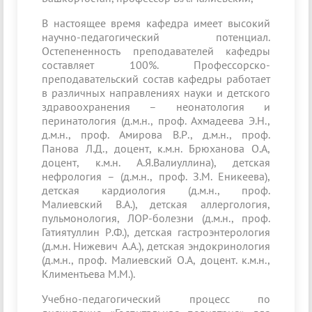
В настоящее время кафедра имеет высокий
научно-педагогический потенциал.
Остепененность преподавателей кафедры
составляет 100%. Профессорско-
преподавательский состав кафедры работает
в различных направлениях науки и детского
здравоохранения – неонатология и
перинатология (д.м.н., проф. Ахмадеева Э.Н.,
д.м.н., проф. Амирова В.Р., д.м.н., проф.
Панова Л.Д., доцент, к.м.н. Брюханова О.А,
доцент, к.м.н. А.Я.Валиуллина), детская
нефрология – (д.м.н., проф. З.М. Еникеева),
детская кардиология (д.м.н., проф.
Малиевский В.А.), детская аллергология,
пульмонология, ЛОР-болезни (д.м.н., проф.
Гатиятуллин Р.Ф.), детская гастроэнтерология
(д.м.н. Нижевич А.А.), детская эндокринология
(д.м.н., проф. Малиевский О.А, доцент. к.м.н.,
Климентьева М.М.).
Учебно-педагогический процесс по