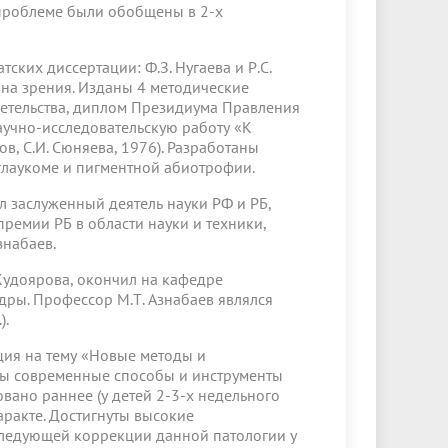
проблеме были обобщены в 2-х
ких диссертации: Ф.З. Нугаева и Р.С.
на зрения. Изданы 4 методические
детельства, диплом Президиума Правления
аучно-исследовательскую работу «К
в, С.И. Сюняева, 1976). Разработаны
лаукоме и пигментной абиотрофии.
л заслуженный деятель науки РФ и РБ,
ремии РБ в области науки и техники,
знабаев.
 Кудоярова, окончил на кафедре
дры. Профессор М.Т. Азнабаев являлся
).
ция на тему «Новые методы и
аны современные способы и инструменты
вано раннее (у детей 2-3-х недельного
аракте. Достигнуты высокие
следующей коррекции данной патологии у