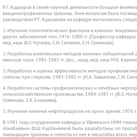
Р.Г. Кудояров в своей научной деятельности большое внима
вакцинопрофилактике трахомы. Этим вопросам была посвяще
руководством Р.Г. Кудоярова на кафедре выполнялись следу
1. Изучение патогенетических факторов в клинико-эпидемио
других заболеваний глаз. 1976-1980 гг. (Профессор кафедры 
мед. наук Ф.З. Нугаева, С.И. Сюняева, Е.Н. Семенова).
2. Разработка комплексных методов клинико-лабораторной 
микозов глаза. 1981-1985 гг. (Асс., канд. мед. наук М.К. Каримо
3. Разработка и оценка эффективности методов профилактик
слепоты при глаукоме. 1983-1985 гг. (Н.А. Завьялова, С.И. Сюня
4. Разработка системы профилактических и лечебных мероп
сельскохозяйственном производстве. 1984-1987 гг. (Ф.З. Нугаев
Семенова, З.Х. Еникеева).
5. Изучение влияния нефтепродуктов на орган зрения. 1976 г. (
В 1981 году сотрудниками кафедры и Уфимского НИИ глазных
Азнабаевым, Ф.Ш. Курбанаевой были разработаны, по прось
ликвидации трахомы и слепоты от нее в масштабах всего ми