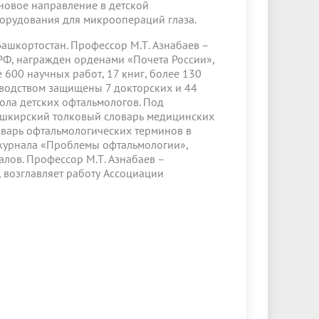
 новое направление в детской
борудования для микроопераций глаза.
ашкортостан. Профессор М.Т. Азнабаев –
 РФ, награжден орденами «Почета России»,
 600 научных работ, 17 книг, более 130
оводством защищены 7 докторских и 44
ола детских офтальмологов. Под
ашкирский толковый словарь медицинских
оварь офтальмологических терминов в
м журнала «Проблемы офтальмологии»,
лов. Профессор М.Т. Азнабаев –
 возглавляет работу Ассоциации