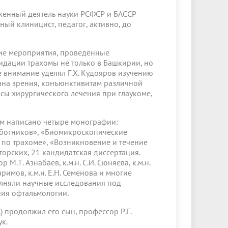
уженный деятель науки РСФСР и БАССР
ный клиницист, педагог, активно, до
ие мероприятия, проведённые
видации трахомы не только в Башкирии, но
е внимание уделял Г.Х. Кудояров изучению
ана зрения, конъюнктивитам различной
сы хирургического лечения при глаукоме,
 им написано четыре монографии:
аботников», «Биомикроскопические
 по трахоме», «Возникновение и течение
орских, 21 кандидатская диссертация.
М.Т. Азнабаев, к.м.н. С.И. Сюняева, к.м.н.
 Каримов, к.м.н. Е.Н. Семенова и многие
лняли научные исследования под
ния офтальмологии.
) продолжил его сын, профессор Р.Г.
к.