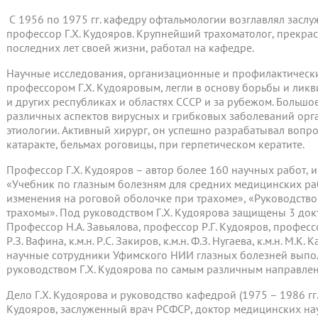
С 1956 по 1975 гг. кафедру офтальмологии возглавлял засл
профессор Г.Х. Кудояров. Крупнейший трахоматолог, прекрас
последних лет своей жизни, работал на кафедре.
Научные исследования, организационные и профилактическ
профессором Г.Х. Кудояровым, легли в основу борьбы и лик
и других республиках и областях СССР и за рубежом. Большо
различных аспектов вирусных и грибковых заболеваний орг
этиологии. Активный хирург, он успешно разрабатывал вопро
катаракте, бельмах роговицы, при герпетическом кератите.
Профессор Г.Х. Кудояров – автор более 160 научных работ,
«Учебник по глазным болезням для средних медицинских р
изменения на роговой оболочке при трахоме», «Руководство
трахомы». Под руководством Г.Х. Кудоярова защищены 3 докт
Профессор Н.А. Завьялова, профессор Р.Г. Кудояров, профессор 
Р.З. Вафина, к.м.н. Р.С. Закиров, к.м.н. Ф.З. Нугаева, к.м.н. М.К.
научные сотрудники Уфимского НИИ глазных болезней выпо
руководством Г.Х. Кудоярова по самым различным направле
Дело Г.Х. Кудоярова и руководство кафедрой (1975 – 1986 гг.
Кудояров, заслуженный врач РСФСР, доктор медицинских нау