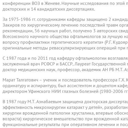
конференции ВОЗ в Женеве. Научные исследования по этой 
докторских и 14 кандидатских диссертациях.
За 1975-1986 гг. сотрудниками кафедры защищено 2 кандидатс
Закиров по хирургическому лечению последствий травм орга
рекомендации, 56 научных работ, получено 3 авторских сви
Всесоюзного научного общества офтальмологов за лучшую н
вопросу профилактики герпетического кератита» (Р.Г. Кудояро
оригинальные методы реваскуляризирующих операций при г
С 1987 года и по 2011 год кафедру офтальмологии возглавля
заслуженный врач РСФСР и БАССР, Лауреат Государственной п
доктор медицинских наук, профессор, академик АН РБ М.Т. А
Марат Талгатович – ученик и последователь профессора Г.Х.
ординатуру и аспирантуру, был ассистентом и доцентом кафе
директором Уфимского НИИ глазных болезней (1980-2006 гг.
В 1987 году М.Т. Азнабаевым защищена докторская диссерта
эффективность микрохирургии катаракт у детей», разработ
хирургии врожденной патологии хрусталика, впервые обосно
возраста) хирургическое вмешательство при врожденной кат
функциональные результаты при оперативном лечении и по