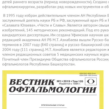
детей раннего возраста (период новорожденности). Создано
офтальмохирургии, разработан ряд новых инструментов и о
В 1995 году избран действительным членом АН Республики Б
заслуженный деятель науки РБ и РФ, заслуженный врач РБ и
«Салавата Юлаева», «Чести и Славы». Является автором свыше
изобретений, 145 методических рекомендаций. Под его рук
кандидатских диссертации. Им создана Уфимская научная шк
редакцией академика АН РБ М.Т. Азнабаева вышли Русско-б
терминов в 2007 году (840 страниц) и русско-башкирский сл
2004 году (111 страниц). М.Т. Азнабаев является редакторо
членом редакционных советов 5 медицинских научных журна
Почетный член Президиума Общества офтальмологов России,
офтальмологов Республики Башкортостан.