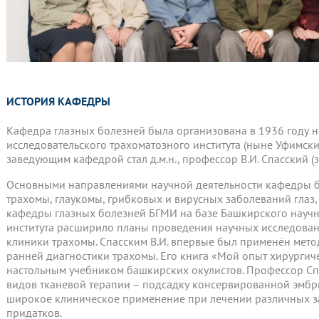
ИСТОРИЯ КАФЕДРЫ
Кафедра глазных болезней была организована в 1936 году н
исследовательского трахоматозного института (ныне Уфимск
заведующим кафедрой стал д.м.н., профессор В.И. Спасский (з
Основными направлениями научной деятельности кафедры б
трахомы, глаукомы, грибковых и вирусных заболеваний глаз,
кафедры глазных болезней БГМИ на базе Башкирского научн
института расширило планы проведения научных исследован
клиники трахомы. Спасским В.И. впервые был применён мет
ранней диагностики трахомы. Его книга «Мой опыт хирургиче
настольным учебником башкирских окулистов. Профессор Спас
видов тканевой терапии – подсадку консервированной эмбр
широкое клиническое применение при лечении различных за
придатков.