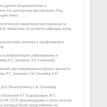
ние уделил эпидемиологии и
на его докторская диссертация. Под
ющие темы:
логической характеристике вирусных и
Н.А. Завьялова, ассистенты кафедры, канд.
диагностики, лечения и профилактики
в).
и и реабилитации слабовидения и
ева, Р.С. Закиров, З.Х. Еникеева).
риятий при повреждении органа зрения в
а, Р.С. Закиров, С.И. Сюняева, Е.Н.
А.Х. Гиниатуллина, С.И. Сюняева).
 болезней Р.Г. Кудояровым, М.Т.
бе МЗ СССР, рекомендации о путях полной
ра, которые были представлены на