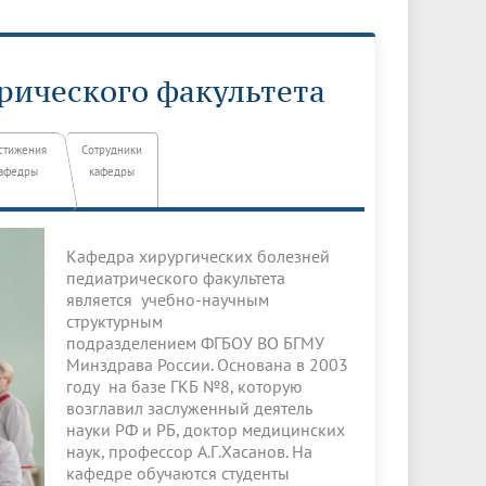
Менеджмент качества
Лицензии
Совет кураторов
Сведения об образовательной
Докторантура
организации
Государственная итоговая аттестация
Выпускники БГМУ – ветераны ВОВ
Грантовые фонды
рического факультета
жизни
Карта сайта
Внутренняя оценка качества
Юбиляры
образования
Научные издания
Трансформация университета
Празднование 75-летия Победы в
стижения
Сотрудники
Всероссийская студенческая
Публикационная активность
Великой Отечественной войне
афедры
кафедры
олимпиада по хирургии с
к"
НИИ кардиологии
«МЕДМОЛ»
международным участием
Научная ординатура
Новые образовательные программы
Кафедра хирургических болезней
педиатрического факультета
Электронная учебная библиотека
является учебно-научным
структурным
ные
Аккредитация специалиста
подразделением ФГБОУ ВО БГМУ
Наставничество в сфере
Минздрава России. Основана в 2003
здравоохранения
году на базе ГКБ №8, которую
возглавил заслуженный деятель
науки РФ и РБ, доктор медицинских
наук, профессор А.Г.Хасанов. На
кафедре обучаются студенты