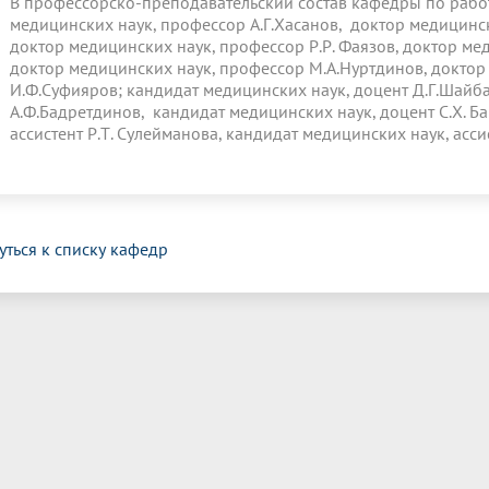
В профессорско-преподавательский состав кафедры по работ
медицинских наук, профессор А.Г.Хасанов, доктор медицинск
доктор медицинских наук, профессор Р.Р. Фаязов, доктор мед
доктор медицинских наук, профессор М.А.Нуртдинов, доктор
И.Ф.Суфияров; кандидат медицинских наук, доцент Д.Г.Шайба
А.Ф.Бадретдинов, кандидат медицинских наук, доцент С.Х. Б
ассистент Р.Т. Сулейманова, кандидат медицинских наук, ассис
уться к списку кафедр