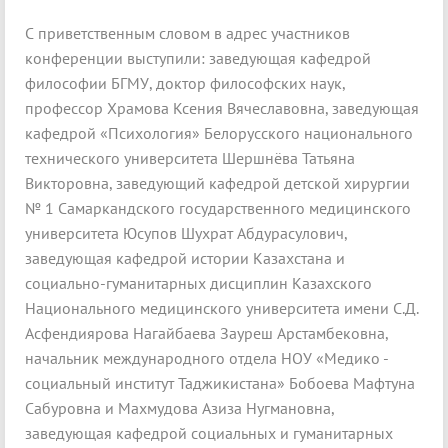
С приветственным словом в адрес участников
конференции выступили: заведующая кафедрой
философии БГМУ, доктор философских наук,
профессор Храмова Ксения Вячеславовна,
заведующая
кафедрой «Психология» Белорусского национального
технического университета Шершнёва Татьяна
Викторовна, заведующий кафедрой детской хирургии
№ 1 Самаркандского государственного медицинского
университета Юсупов Шухрат Абдурасулович,
заведующая кафедрой истории Казахстана и
социально-гуманитарных дисциплин Казахского
Национального медицинского университета имени С.Д.
Асфендиярова Нагайбаева
Зауреш Арстамбековна
,
начальник международного отдела НОУ «Медико -
социальный институт Таджикистана» Бобоева Мафтуна
Сабуровна и Махмудова Азиза Нугмановна,
заведующая кафедрой социальных и гуманитарных