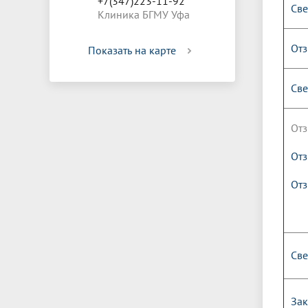
+7(347)223-11-92
Све
Клиника БГМУ Уфа
Отз
Показать на карте
Све
Отз
Отз
Отз
Све
Зак