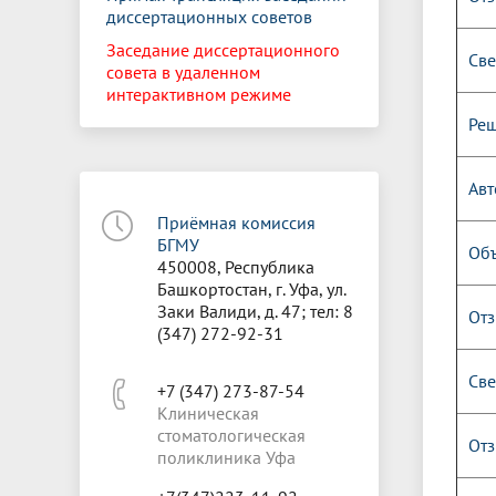
диссертационных советов
Заседание диссертационного
Све
совета в удаленном
интерактивном режиме
Реш
Авт
Приёмная комиссия
БГМУ
Объ
450008, Республика
Башкортостан, г. Уфа, ул.
Заки Валиди, д. 47; тел: 8
Отз
(347) 272-92-31
Све
+7 (347) 273-87-54
Клиническая
стоматологическая
Отз
поликлиника Уфа