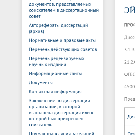
Управление международной
Отдел ор
Профсою
документов, представляемых
Электронный ящик доверия
Комплекс
Э
деятельности
Итоги научно-исследовательской
Клиничес
соискателем в диссертационный
Санаторий-профилакторий БГМУ
Совет обучающихся
БГМУ
Федерал
Ассоциац
работы
испытани
совет
центр
ПРО
Авторефераты диссертаций
Абитуриенту
Золотой фонд БГМУ
Обращен
Медиа ц
(архив)
Конференции и форумы
Лаборато
Видеогалерея
Жизнь иностранных студентов БГМУ
Оплата б
Универси
Дисс
Нормативные и правовые акты
Информация для инвалидов и лиц с
Проблемные научные комиссии
Информац
БГМУ в р
Эндаумент
Вопрос-о
ограниченными возможностями
Перечень действующих советов
3.1.9
Штаб студенческих отрядов БГМУ
Первичн
здоровья
Перечень рецензируемых
Первых»
21.2
научных изданий
Институт урологии и клинической
Репозит
Медицинский инспектор
Онлайн 
онкологии
Информационные сайты
ФГБО
Документы
45000
Независимая оценка качества
Професс
Контактная информация
образования
Пред
Заключение по диссертации
организации, в которой
выполнена диссертация или к
Дис
которой был прикреплен
соискатель
Прямая трансляция заседаний
Отз