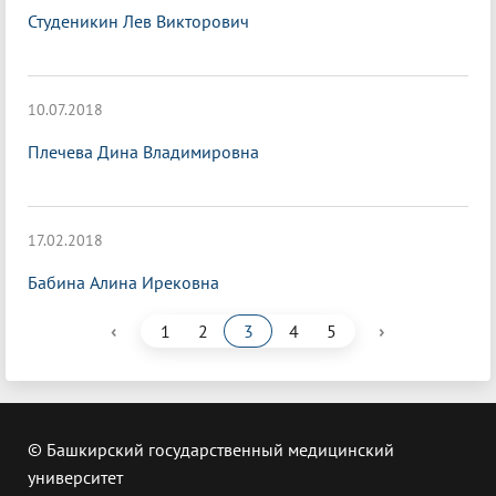
Студеникин Лев Викторович
10.07.2018
Плечева Дина Владимировна
17.02.2018
Бабина Алина Ирековна
‹
›
1
2
3
4
5
© Башкирский государственный медицинский
университет