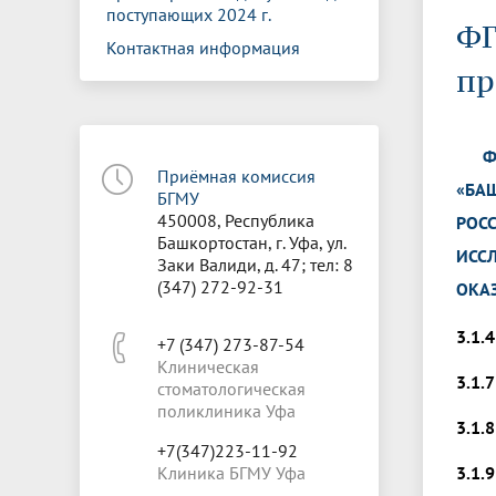
Управление международной
Отдел ор
Профсою
поступающих 2024 г.
Электронный ящик доверия
Комплекс
ФГ
деятельности
Итоги научно-исследовательской
Клиничес
Контактная информация
Санаторий-профилакторий БГМУ
Совет обучающихся
БГМУ
Федерал
Ассоциац
работы
испытани
центр
пр
Абитуриенту
Золотой фонд БГМУ
Обращен
Медиа ц
Конференции и форумы
Лаборато
Видеогалерея
Жизнь иностранных студентов БГМУ
Оплата б
Универси
ФЕД
Информация для инвалидов и лиц с
Проблемные научные комиссии
Информац
БГМУ в р
Приёмная комиссия
Эндаумент
Вопрос-о
ограниченными возможностями
«БА
БГМУ
Штаб студенческих отрядов БГМУ
Первичн
здоровья
450008, Республика
Первых»
РОС
Институт урологии и клинической
Репозит
Башкортостан, г. Уфа, ул.
Медицинский инспектор
Онлайн 
ИСС
онкологии
Заки Валиди, д. 47; тел: 8
(347) 272-92-31
ОКА
Независимая оценка качества
Професс
3.1.
+7 (347) 273-87-54
образования
Клиническая
3.1.
стоматологическая
поликлиника Уфа
3.1.
+7(347)223-11-92
Клиника БГМУ Уфа
3.1.