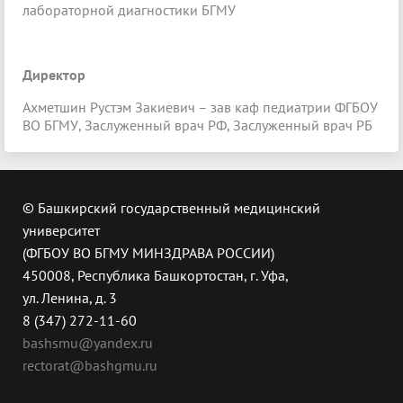
лабораторной диагностики БГМУ
Директор
Ахметшин Рустэм Закиевич – зав каф педиатрии ФГБОУ
ВО БГМУ, Заслуженный врач РФ, Заслуженный врач РБ
© Башкирский государственный медицинский
университет
(ФГБОУ ВО БГМУ МИНЗДРАВА РОССИИ)
450008, Республика Башкортостан, г. Уфа,
ул. Ленина, д. 3
8 (347) 272-11-60
bashsmu@yandex.ru
rectorat@bashgmu.ru