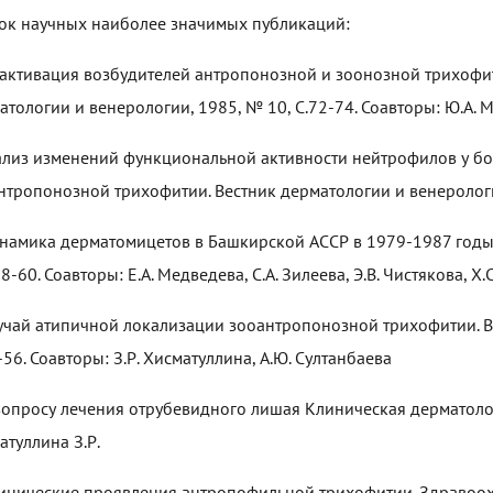
ок научных наиболее значимых публикаций:
нактивация возбудителей антропонозной и зоонозной трихофи
атологии и венерологии, 1985, № 10, С.72-74. Соавторы: Ю.А. М
ализ изменений функциональной активности нейтрофилов у б
нтропонозной трихофитии. Вестник дерматологии и венерологии
инамика дерматомицетов в Башкирской АССР в 1979-1987 годы.
58-60. Соавторы: Е.А. Медведева, С.А. Зилеева, Э.В. Чистякова, Х
лучай атипичной локализации зооантропонозной трихофитии. В
-56. Соавторы: З.Р. Хисматуллина, А.Ю. Султанбаева
 вопросу лечения отрубевидного лишая Клиническая дерматолог
атуллина З.Р.
линические проявления антропофильной трихофитии. Здравоох