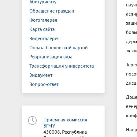
Абитуриенту
науч
Обращение граждан
аспи
Фотогалерея
защи
Карта сайта
боль
Видеогалерея
дерм
Оплата банковской картой
экза
Реорганизация вуза
Тере
Трансформация университета
посо
Эндаумент
дисц
Вопрос-ответ
Доце
вене
конф
Приёмная комиссия
БГМУ
Напр
450008, Республика