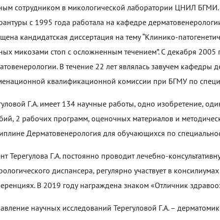
ным сотрудником в микологической лаборатории ЦНИЛ БГМИ.
рантуры с 1995 года работала на кафедре дерматовенерологии
щена кандидатская диссертация на тему “Клинико-патогенети
ных микозами стоп с осложненным течением”. С декабря 2005 
атовенерологии. В течение 22 лет являлась завучем кафедры 
менационной квалификационной комиссии при БГМУ по специ
гуловой Г.А. имеет 134 научные работы, одно изобретение, оди
бий, 2 рабочих программ, оценочных материалов и методичес
иплине Дерматовенерология для обучающихся по специальнос
нт Терегулова Г.А. постоянно проводит лечебно-консультативн
рологического диспансера, регулярно участвует в консилиума
еренциях. В 2019 году награждена знаком «Отличник здраво
авление научных исследований Терегуловой Г.А. – дерматомик