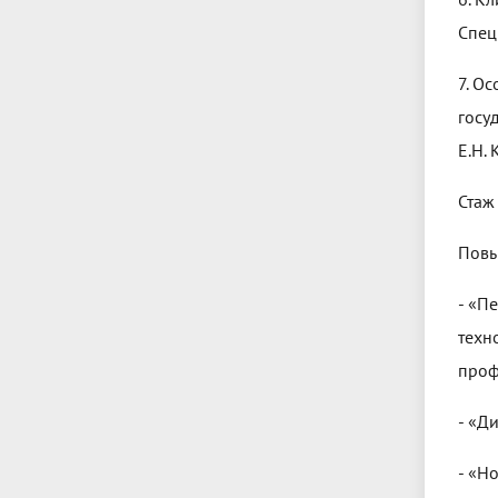
Спец
7. О
госу
Е.Н.
Стаж
Повы
- «П
техн
проф
- «Д
- «Н