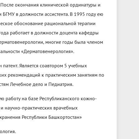
 После окончания клинической ординатуры и
 БГМУ в должности ассистента. В 1995 году ею
ческое обоснование рациональной терапии
года работает в должности доцента кафедры
дерматовенерологии, многие годы была членом
альности «Дерматовенерология».
н патент. Является соавтором 5 учебных
ких рекомендаций к практическим занятиям по
тям Лечебное дело и Педиатрия.
ую работу на базе Республиканского кожно-
х и научно-практических врачебных
охранения Республики Башкортостан»
ология.