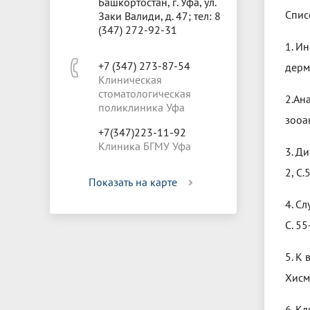
Башкортостан, г. Уфа, ул.
Спис
Заки Валиди, д. 47; тел: 8
(347) 272-92-31
1. И
+7 (347) 273-87-54
дерм
Клиническая
стоматологическая
2.Ан
поликлиника Уфа
зооа
+7(347)223-11-92
Клиника БГМУ Уфа
3. Д
2, С.
Показать на карте
4. С
С. 55
5. К
Хисм
6. К