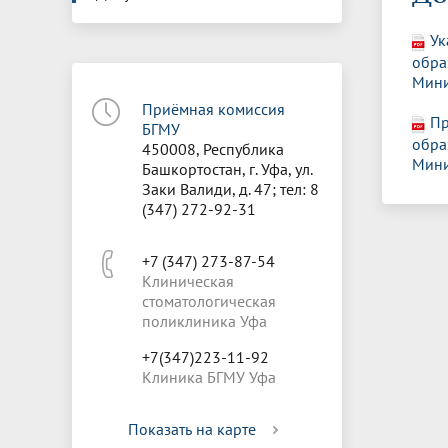
Управление международной
Отдел ор
Профсою
Электронный ящик доверия
Комплекс
деятельности
Итоги научно-исследовательской
Клиничес
Ук
Санаторий-профилакторий БГМУ
Совет обучающихся
БГМУ
Федерал
Ассоциац
работы
испытани
обра
центр
Мини
Абитуриенту
Золотой фонд БГМУ
Обращен
Медиа ц
Конференции и форумы
Лаборато
Приёмная комиссия
Видеогалерея
Жизнь иностранных студентов БГМУ
Оплата б
Универси
Пр
БГМУ
Информация для инвалидов и лиц с
Проблемные научные комиссии
Информац
БГМУ в р
обра
450008, Республика
Эндаумент
Вопрос-о
ограниченными возможностями
Мини
Башкортостан, г. Уфа, ул.
Штаб студенческих отрядов БГМУ
Первичн
здоровья
Заки Валиди, д. 47; тел: 8
Первых»
(347) 272-92-31
Институт урологии и клинической
Репозит
Медицинский инспектор
Онлайн 
онкологии
+7 (347) 273-87-54
Клиническая
Независимая оценка качества
Професс
стоматологическая
образования
поликлиника Уфа
+7(347)223-11-92
Клиника БГМУ Уфа
Показать на карте