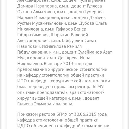
Александровна, к.м.н., доцент Тухватуллина
Дамира Назиповна, к.м.н., доцент Гуляева
Оксана Алмазовна, к.м.н., доцент Гумерова
Марьям Ильдаровна, к.м.н., доцент Дюмеев
Рустам Мухаметьянович, к.м.н. Дубова Ольга
Михайловна, к.м.н. Гафаров Венер
Габдрахимович, Шарыгин Валерий
Александрович, к.м.н. Гайфуллин Самат
Назипович, Исмагилова Рамиля
Габдулхаковна, к.м.н., доцент Сулейманов Азат
Мудасирович. к.м.н. Дегтярева Инна
Николаевна. В январе 2013 года для
преподавания хирургической стоматологии
на кафедру стоматологии общей практики
ИПО с кафедры хирургической стоматологии
была переведена приказом ректора БГМУ
опытный преподаватель, врач стоматолог-
хирург высшей категории, к.м.н., доцент
Галиева Эльмира Илаловна.
Приказом ректора БГМУ от 30.06.2015 года
кафедра стоматологии общей практики
ИДПО объединена с кафедрой стоматологии