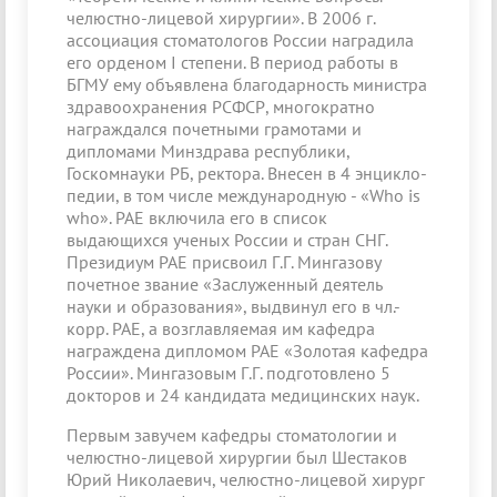
челюстно-лицевой хирургии». В 2006 г.
ассоциация стоматологов России наградила
его орденом I степени. В период работы в
БГМУ ему объявлена благодарность министра
здравоохранения РСФСР, многократно
награждался по­четными грамотами и
дипломами Минздрава республики,
Госкомнауки РБ, ректора. Внесен в 4 энцикло­
педии, в том числе международную - «Who is
who». РАЕ включила его в список
выдающихся ученых России и стран СНГ.
Президиум РАЕ присвоил Г.Г. Мингазову
почетное звание «Заслуженный деятель
науки и образования», выдвинул его в чл.-
корр. РАЕ, а возглавляемая им кафедра
награждена дипломом РАЕ «Золотая кафедра
России». Мингазовым Г.Г. подготовлено 5
докторов и 24 кандидата медицинских наук.
Первым завучем кафедры стоматологии и
челюстно-лицевой хирургии был Шестаков
Юрий Николаевич, челюстно-лицевой хирург