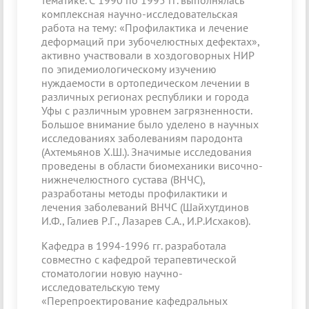
тематике. С 1990 по 1995 гг. выполнялась
комплексная научно-исследовательская
работа на тему: «Профилактика и лечение
деформаций при зубочелюстных дефектах»,
активно участвовали в хоздоговорных НИР
по эпидемиологическому изучению
нуждаемости в ортопедическом лечении в
различных регионах республики и города
Уфы с различным уровнем загрязненности.
Большое внимание было уделено в научных
исследованиях заболеваниям пародонта
(Ахтемьянов Х.Ш.). Значимые исследования
проведены в области биомеханики височно-
нижнечелюстного сустава (ВНЧС),
разработаны методы профилактики и
лечения заболеваний ВНЧС (Шайхутдинов
И.Ф., Галиев Р.Г., Лазарев С.А., И.Р.Исхаков).
Кафедра в 1994-1996 гг. разработала
совместно с кафедрой терапевтической
стоматологии новую научно-
исследовательскую тему
«Перепроектирование кафедральных