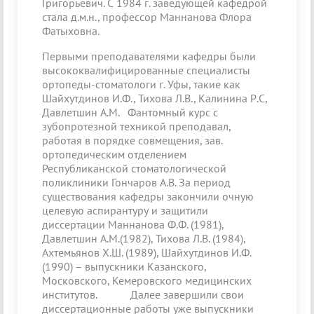
Григорьевич. С 1984 г. заведующей кафедрой
стала д.м.н., профессор Маннанова Флора
Фатыховна.
Первыми преподавателями кафедры были
высококвалифицированные специалисты
ортопеды-стоматологи г. Уфы, такие как
Шайхутдинов И.Ф., Тихова Л.В., Калинина Р.С,
Давлетшин А.М. Фантомный курс с
зубопротезной техникой преподавал,
работая в порядке совмещения, зав.
ортопедическим отделением
Республиканской стоматологической
поликлиники Гончаров А.В. За период
существования кафедры закончили очную
целевую аспирантуру и защитили
диссертации Маннанова Ф.Ф. (1981),
Давлетшин А.М.(1982), Тихова Л.В. (1984),
Ахтемьянов Х.Ш. (1989), Шайхутдинов И.Ф.
(1990) – выпускники Казанского,
Московского, Кемеровского медицинских
институтов. Далее завершили свои
диссертационные работы уже выпускники