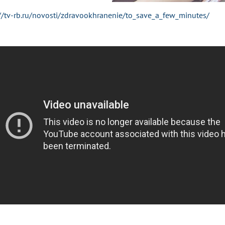
//tv-rb.ru/novosti/zdravookhranenie/to_save_a_few_minutes/