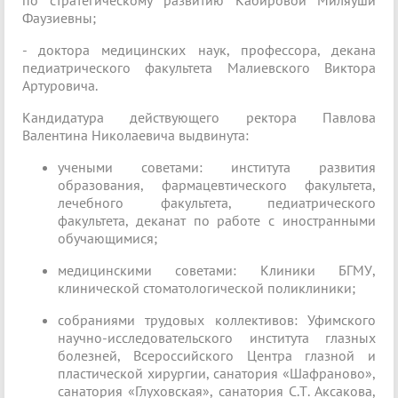
по стратегическому развитию Кабировой Миляуши
Фаузиевны;
- доктора медицинских наук, профессора, декана
педиатрического факультета Малиевского Виктора
Артуровича.
Кандидатура действующего ректора Павлова
Валентина Николаевича выдвинута:
учеными советами: института развития
образования, фармацевтического факультета,
лечебного факультета, педиатрического
факультета, деканат по работе с иностранными
обучающимися;
медицинскими советами: Клиники БГМУ,
клинической стоматологической поликлиники;
собраниями трудовых коллективов: Уфимского
научно-исследовательского института глазных
болезней, Всероссийского Центра глазной и
пластической хирургии, санатория «Шафраново»,
санатория «Глуховская», санатория С.Т. Аксакова,