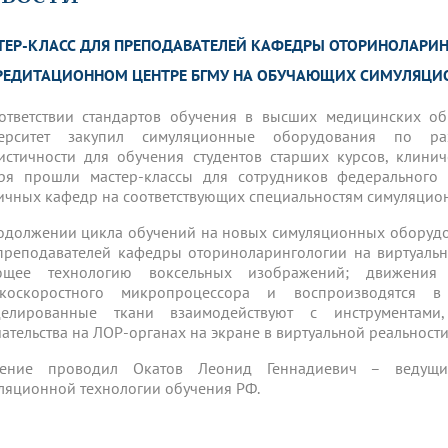
динатуры
з обучающихся БГМУ
Расписание
Профсоюзный комитет
ная программа развития
Антитеррор
кие исследования и
Диссертационные советы
ТЕР-КЛАСС ДЛЯ ПРЕПОДАВАТЕЛЕЙ КАФЕДРЫ ОТОРИНОЛАРИ
ьный аккредитационный
ия выпускников
Научно-образовательный
Работа музеев на кафедрах
я, ЛЭК
медицинский кластер
Аспирантура
РЕДИТАЦИОННОМ ЦЕНТРЕ БГМУ НА ОБУЧАЮЩИХ СИМУЛЯЦИ
ие граждан
ентр
Фотогалерея
БГМУ - ВУЗ здорового образа 
«Нижневолжский»
рии мегагранта
Полезные интернет-ссылки
ответствии стандартов обучения в высших медицинских о
анковской картой
тету 90 лет
Реорганизация вуза
Университету 85 лет
верситет закупил симуляционные оборудования по ра
ия для студентов
ейтингах университетов
Я-профессионал
Управление инновационной
истичности для обучения студентов старших курсов, клинич
твет
деятельности
ря прошли мастер-классы для сотрудников федерального 
ое отделение «Движение
Альманах "Исторический вестни
ичных кафедр на соответствующих специальностям симуляцио
 БГМУ
орий БГМУ
Евразийский НОЦ
обучение
Социальная работа в системе
одолжении цикла обучений на новых симуляционных оборудов
здравоохранения
преподавателей кафедры оториноларингологии на виртуальн
ющее технологию воксельных изображений; движения
окоскоростного микропроцессора и воспроизводятся 
иональное обучение
Инновационные образователь
елированные ткани взаимодействуют с инструментами,
проекты
ательства на ЛОР-органах на экране в виртуальной реальности
чение проводил Окатов Леонид Геннадиевич – ведущи
ляционной технологии обучения РФ.