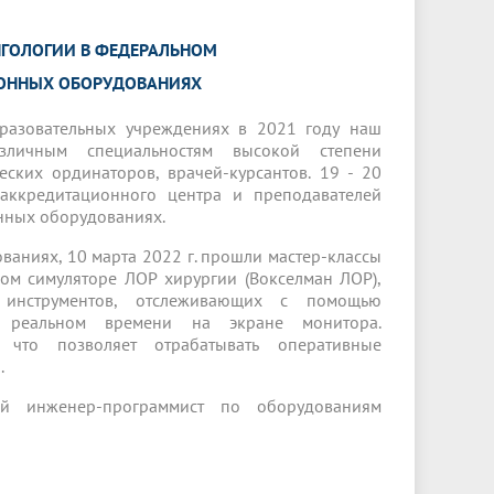
Менеджмент качества
Лицензии
Совет кураторов
Сведения об образовательной
Докторантура
НГОЛОГИИ В ФЕДЕРАЛЬНОМ
организации
Государственная итоговая аттестация
Выпускники БГМУ – ветераны ВОВ
Грантовые фонды
ОННЫХ ОБОРУДОВАНИЯХ
жизни
Карта сайта
Внутренняя оценка качества
Юбиляры
образования
Научные издания
бразовательных учреждениях в 2021 году наш
Трансформация университета
Празднование 75-летия Победы в
зличным специальностям высокой степени
Всероссийская студенческая
Публикационная активность
Великой Отечественной войне
еских ординаторов, врачей-курсантов. 19 - 20
олимпиада по хирургии с
аккредитационного центра и преподавателей
к"
НИИ кардиологии
«МЕДМОЛ»
международным участием
нных оборудованиях.
Научная ординатура
Новые образовательные программы
аниях, 10 марта 2022 г. прошли мастер-классы
ом симуляторе ЛОР хирургии (Вокселман ЛОР),
Электронная учебная библиотека
 инструментов, отслеживающих с помощью
в реальном времени на экране монитора.
ные
Аккредитация специалиста
 что позволяет отрабатывать оперативные
.
Наставничество в сфере
здравоохранения
й инженер-программист по оборудованиям