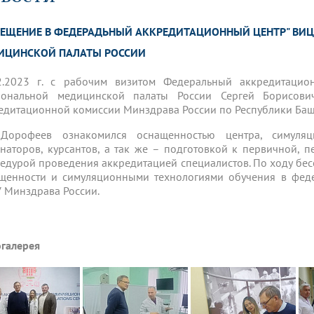
динатуры
з обучающихся БГМУ
Расписание
Профсоюзный комитет
ная программа развития
Антитеррор
кие исследования и
Диссертационные советы
СЕЩЕНИЕ В ФЕДЕРАДЬНЫЙ АККРЕДИТАЦИОННЫЙ ЦЕНТР" ВИ
ьный аккредитационный
ия выпускников
Научно-образовательный
Работа музеев на кафедрах
я, ЛЭК
медицинский кластер
Аспирантура
ИЦИНСКОЙ ПАЛАТЫ РОССИИ
ие граждан
ентр
Фотогалерея
БГМУ - ВУЗ здорового образа 
«Нижневолжский»
рии мегагранта
Полезные интернет-ссылки
2.2023 г. с рабочим визитом Федеральный аккредитаци
анковской картой
тету 90 лет
Реорганизация вуза
Университету 85 лет
ональной медицинской палаты России Сергей Борисови
ия для студентов
ейтингах университетов
Я-профессионал
Управление инновационной
едитационной комиссии Минздрава России по Республики Башк
твет
деятельности
ое отделение «Движение
Альманах "Исторический вестни
 Дорофеев ознакомился оснащенностью центра, симуляц
 БГМУ
наторов, курсантов, а так же – подготовкой к первичной, 
орий БГМУ
Евразийский НОЦ
обучение
Социальная работа в системе
едурой проведения аккредитацией специалистов. По ходу бес
здравоохранения
щенности и симуляционными технологиями обучения в фед
 Минздрава России.
иональное обучение
Инновационные образователь
проекты
галерея