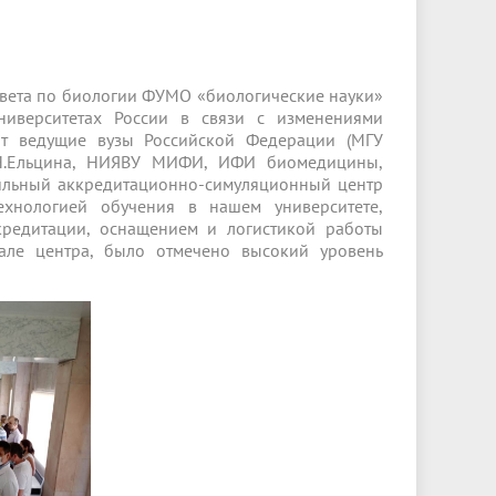
Менеджмент качества
Лицензии
Совет кураторов
Сведения об образовательной
Докторантура
организации
Государственная итоговая аттестация
Выпускники БГМУ – ветераны ВОВ
Грантовые фонды
жизни
Карта сайта
Внутренняя оценка качества
Юбиляры
овета по биологии ФУМО «биологические науки»
образования
Научные издания
ниверситетах России в связи с изменениями
Трансформация университета
Празднование 75-летия Победы в
ют ведущие вузы Российской Федерации (МГУ
Всероссийская студенческая
Публикационная активность
Великой Отечественной войне
Б.Н.Ельцина, НИЯВУ МИФИ, ИФИ биомедицины,
олимпиада по хирургии с
фильный аккредитационно-симуляционный центр
к"
НИИ кардиологии
«МЕДМОЛ»
международным участием
ехнологией обучения в нашем университете,
редитации, оснащением и логистикой работы
Научная ординатура
Новые образовательные программы
але центра, было отмечено высокий уровень
Электронная учебная библиотека
ные
Аккредитация специалиста
Наставничество в сфере
здравоохранения