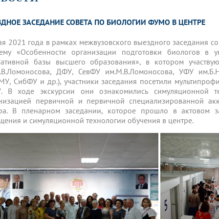
динатуры
з обучающихся БГМУ
Расписание
Профсоюзный комитет
ная программа развития
Антитеррор
кие исследования и
Диссертационные советы
ДНОЕ ЗАСЕДАНИЕ СОВЕТА ПО БИОЛОГИИ ФУМО В ЦЕНТРЕ
ьный аккредитационный
ия выпускников
Научно-образовательный
Работа музеев на кафедрах
я, ЛЭК
медицинский кластер
Аспирантура
ие граждан
ентр
Фотогалерея
БГМУ - ВУЗ здорового образа 
«Нижневолжский»
ая 2021 года в рамках межвузовского выездного заседания с
рии мегагранта
Полезные интернет-ссылки
ему «Особенности организации подготовки биологов в у
анковской картой
тету 90 лет
Реорганизация вуза
Университету 85 лет
ативной базы высшего образования», в котором участву
ия для студентов
ейтингах университетов
Я-профессионал
Управление инновационной
.В.Ломоносова, ДФУ, СевФУ им.М.В.Ломоносова, УФУ им.
твет
деятельности
МУ, СибФУ и др.), участники заседания посетили мультипро
ое отделение «Движение
Альманах "Исторический вестни
. В ходе экскурсии они ознакомились симуляционной т
 БГМУ
низацией первичной и первичной специализированной акк
орий БГМУ
Евразийский НОЦ
обучение
Социальная работа в системе
ра. В пленарном заседании, которое прошло в актовом з
здравоохранения
щения и симуляционной технологии обучения в центре.
иональное обучение
Инновационные образователь
проекты