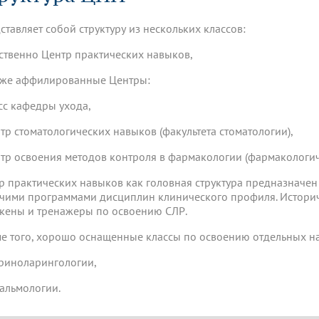
динатуры
з обучающихся БГМУ
Расписание
Профсоюзный комитет
ная программа развития
Антитеррор
кие исследования и
Диссертационные советы
ставляет собой структуру из нескольких классов:
ьный аккредитационный
ия выпускников
Научно-образовательный
Работа музеев на кафедрах
я, ЛЭК
медицинский кластер
Аспирантура
бственно Центр практических навыков,
ие граждан
ентр
Фотогалерея
БГМУ - ВУЗ здорового образа 
«Нижневолжский»
рии мегагранта
Полезные интернет-ссылки
кже аффилированные Центры:
анковской картой
тету 90 лет
Реорганизация вуза
Университету 85 лет
ия для студентов
ейтингах университетов
Я-профессионал
Управление инновационной
асс кафедры ухода,
твет
деятельности
ое отделение «Движение
Альманах "Исторический вестни
нтр стоматологических навыков (факультета стоматологии),
 БГМУ
орий БГМУ
Евразийский НОЦ
обучение
Социальная работа в системе
нтр освоения методов контроля в фармакологии (фармакологич
здравоохранения
р практических навыков как головная структура предназначен 
чими программами дисциплин клинического профиля. Истори
иональное обучение
Инновационные образователь
кены и тренажеры по освоению СЛР.
проекты
е того, хорошо оснащенные классы по освоению отдельных н
ориноларингологии,
тальмологии.