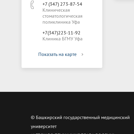
+7 (347) 273-87-54
Клиническая
стоматологическая
поликлиника Уфа
+7(347)223-11-92
Клиника БГМУ Уфа
Показать на карте
© Башкирский государственный медицинский
университет