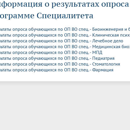
формация о результатах опроса
динатуры
з обучающихся БГМУ
Расписание
Профсоюзный комитет
ная программа развития
Антитеррор
кие исследования и
Диссертационные советы
ьный аккредитационный
ия выпускников
ограмме Специалитета
Научно-образовательный
Работа музеев на кафедрах
я, ЛЭК
медицинский кластер
Аспирантура
ие граждан
ентр
Фотогалерея
БГМУ - ВУЗ здорового образа 
«Нижневолжский»
льтаты опроса обучающихся по ОП ВО спец. - Биоинженерия и
рии мегагранта
Полезные интернет-ссылки
льтаты опроса обучающихся по ОП ВО спец. - Клиническая пси
анковской картой
тету 90 лет
Реорганизация вуза
Университету 85 лет
льтаты опроса обучающихся по ОП ВО спец. - Лечебное дело
ия для студентов
ейтингах университетов
Я-профессионал
Управление инновационной
твет
льтаты опроса обучающихся по ОП ВО спец. - Медицинская би
деятельности
ое отделение «Движение
Альманах "Исторический вестни
льтаты опроса обучающихся по ОП ВО спец. - МПД
 БГМУ
льтаты опроса обучающихся по ОП ВО спец. - Педиатрия
орий БГМУ
Евразийский НОЦ
обучение
Социальная работа в системе
льтаты опроса обучающихся по ОП ВО спец. - Стоматология
здравоохранения
льтаты опроса обучающихся по ОП ВО спец. - Фармация
иональное обучение
Инновационные образователь
проекты