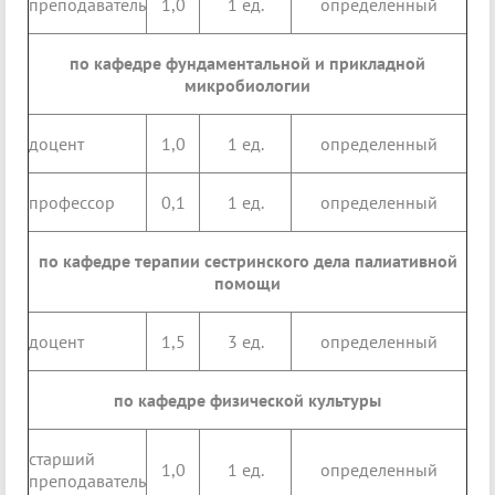
преподаватель
1,0
1 ед.
определенный
по кафедре фундаментальной и прикладной
микробиологии
доцент
1,0
1 ед.
определенный
профессор
0,1
1 ед.
определенный
по кафедре терапии сестринского дела палиативной
помощи
доцент
1,5
3 ед.
определенный
по кафедре физической культуры
старший
1,0
1 ед.
определенный
преподаватель