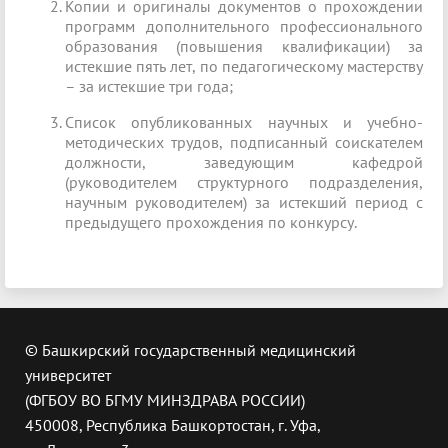
Копии и оригиналы документов о прохождении
программ дополнительного профессионального
образования (повышения квалификации) за
истекшие пять лет, по педагогическому мастерству
– за истекшие три года;
Список опубликованных научных и учебно-
методических трудов, подписанный соискателем
должности, заведующим кафедрой
(руководителем структурного подразделения,
научным руководителем) за истекший период с
предыдущего прохождения по конкурсу.
© Башкирский государственный медицинский
университет
(ФГБОУ ВО БГМУ МИНЗДРАВА РОССИИ)
450008, Республика Башкортостан, г. Уфа,