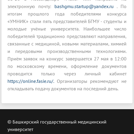
электронную почту:
bashgmu.startup@yandex.ru
. По
итогам прошлого года победителями конкурса
«УМНИК» стали пять представителей БГМУ - студенты и
молодые учёные университета. Наибольшее число
победителей традиционно представляют направления,
связанные с медициной, новыми материалами, химией
и передовыми производственными технологиями.
Приём заявок на конкурс завершается 27 мая в 12:00
по московскому времени, оформление документов
проводится только через личный кабинет
https://online.fasie.ru/.
Организаторы рекомендуют не
откладывать подачу документов на последний день.
© Башкирский государственный медицинский
университет