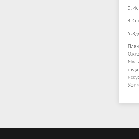
3. И
4. С
5. З
План
Ожид
Муль
педа
иску
Уфим