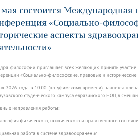
динатуры
з обучающихся БГМУ
Расписание
Профсоюзный комитет
ная программа развития
 мая состоится Международная 
Антитеррор
кие исследования и
Диссертационные советы
ьный аккредитационный
ия выпускников
Научно-образовательный
Работа музеев на кафедрах
я, ЛЭК
нференция «Социально-философ
медицинский кластер
Аспирантура
ие граждан
ентр
Фотогалерея
БГМУ - ВУЗ здорового образа 
«Нижневолжский»
рии мегагранта
Полезные интернет-ссылки
торические аспекты здравоохр
анковской картой
тету 90 лет
Реорганизация вуза
Университету 85 лет
ия для студентов
ейтингах университетов
Я-профессионал
Управление инновационной
ятельности»
твет
деятельности
ое отделение «Движение
Альманах "Исторический вестни
 БГМУ
орий БГМУ
Евразийский НОЦ
дра философии приглашает всех желающих принять участие
обучение
Социальная работа в системе
здравоохранения
еренции «Социально-философские, правовые и исторические 
ая 2026 года в 10.00 (по уфимскому времени) начнется пле
иональное обучение
Инновационные образователь
узовского студенческого кампуса евразийского НОЦ в смеша
проекты
вные направления работы:
илософия физического, психического и нравственного состоян
оциальная работа в системе здравоохранения