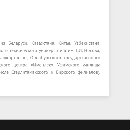
з Беларуси, Казахстана, Китая, Узбекистана.
ого технического университета им. Г.И. Носова,
ашкортостан, Оренбургского государственного
ческого центра «Именлек», Уфимского училища
исле Стерлитамакского и Бирского филиалов),