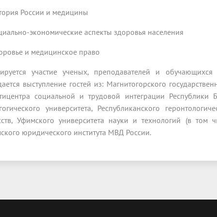
стория России и медицины
оциально-экономические аспекты здоровья населения
доровье и медицинское право
ируется участие ученых, преподавателей и обучающихся и
ается выступление гостей из: Магнитогорского государственн
тицентра социальной и трудовой интеграции Республики Б
гогического университета, Республиканского геронтологи
сств, Уфимского университета науки и технологий (в том ч
ского юридического института МВД России.