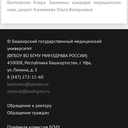
Бахтиярова Клара Закиевна; кандидат медицинских
наук, доцент Качемаева Ольга Валерьевна
© Башкирский государственный медицинский
университет
(ФГБОУ ВО БГМУ МИНЗДРАВА РОССИИ)
450008, Республика Башкортостан, г. Уфа,
ул. Ленина, д. 3
8 (347) 272-11-60
bashsmu@yandex.ru
rectorat@bashgmu.ru
Обращение к ректору
Обращение граждан
Приёмная комиссия БГМУ