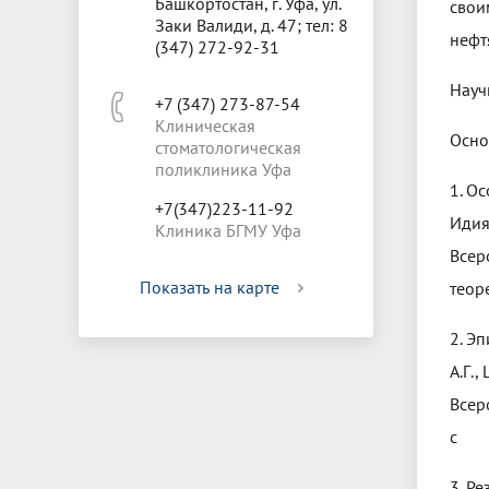
Башкортостан, г. Уфа, ул.
свои
Заки Валиди, д. 47; тел: 8
нефт
(347) 272-92-31
Науч
+7 (347) 273-87-54
Клиническая
Осно
стоматологическая
поликлиника Уфа
1. О
+7(347)223-11-92
Идия
Клиника БГМУ Уфа
Всер
Показать на карте
теор
2. Э
А.Г.
Всер
с
3. Р