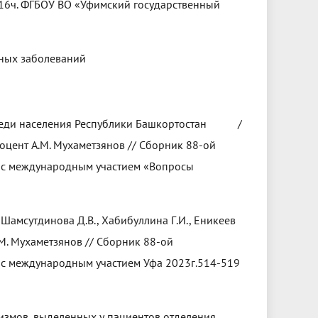
 16ч. ФГБОУ ВО «Уфимский государственный
ных заболеваний
9 среди населения Республики Башкортостан /
 доцент А.М. Мухаметзянов // Сборник 88-ой
 с международным участием «Вопросы
.
Шамсутдинова Д.В., Хабибуллина Г.И., Еникеев
А.М. Мухаметзянов // Сборник 88-ой
 с международным участием Уфа 2023г.514-519
измов, выделенных у пациентов отделения