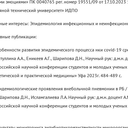
ми эмоциями» ПК 0040765 рег. номер 19551/09 от 17.10.2023
яной технический университет» ИДПО
ные интересы: Эпидемиология инфекционных и неинфекцион
вные публикации:
собенности развития эпидемического процесса нки covid-1
туллина А.А., Еникеев А.Г., Шарипова Д.Н., Научный рук: д.м.н.
оссийской научной конференции студентов и молодых ученых
етической и практической медицины» Уфа 2023г. 484-489 с
пидемиологические проявления внебольчной пневмонии в РБ / 
, Шарипова Д.Н., Исламгалиева Л.А. Научный рук: д.м.н. доцент 
оссийской научной конференции студентов и молодых ученых
езультаты мониторинга антибиотикорезистентности микроорган