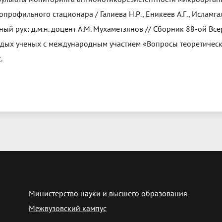
опрофильного стационара / Галиева Н.Р., Еникеев А.Г., Исламга
ный рук: д.м.н. доцент А.М. Мухаметзянов // Сборник 88-ой В
дых ученых с международным участием «Вопросы теоретическ
.
Министерство науки и высшего образования
Межвузовский кампус