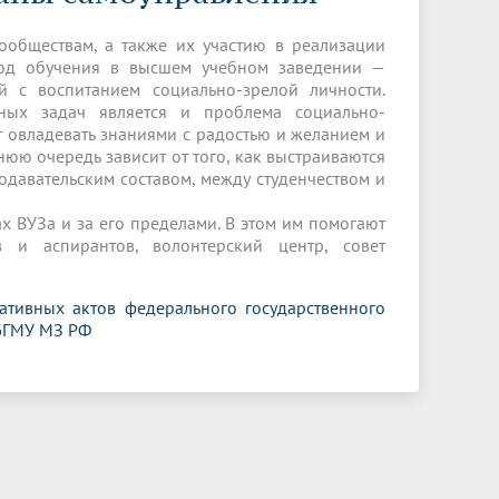
Менеджмент качества
Лицензии
Совет кураторов
Сведения об образовательной
Докторантура
ообществам, а также их участию в реализации
организации
Государственная итоговая аттестация
Выпускники БГМУ – ветераны ВОВ
иод обучения в высшем учебном заведении —
Грантовые фонды
 с воспитанием социально-зрелой личности.
жизни
Карта сайта
Внутренняя оценка качества
Юбиляры
ных задач является и проблема социально-
образования
Научные издания
нт овладевать знаниями с радостью и желанием и
Трансформация университета
Празднование 75-летия Победы в
нюю очередь зависит от того, как выстраиваются
Всероссийская студенческая
Публикационная активность
Великой Отечественной войне
одавательским составом, между студенчеством и
олимпиада по хирургии с
к"
НИИ кардиологии
«МЕДМОЛ»
международным участием
ах ВУЗа и за его пределами. В этом им помогают
Научная ординатура
Новые образовательные программы
в и аспирантов, волонтерский центр, совет
Электронная учебная библиотека
ативных актов федерального государственного
ные
Аккредитация специалиста
БГМУ МЗ РФ
Наставничество в сфере
здравоохранения