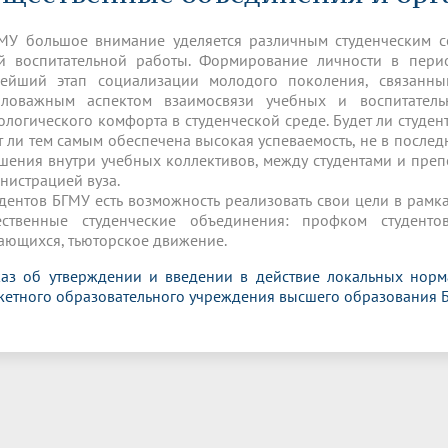
динатуры
з обучающихся БГМУ
Расписание
Профсоюзный комитет
ная программа развития
Антитеррор
кие исследования и
Диссертационные советы
МУ большое внимание уделяется различным студенческим с
ьный аккредитационный
ия выпускников
Научно-образовательный
Работа музеев на кафедрах
я, ЛЭК
й воспитательной работы. Формирование личности в пер
медицинский кластер
Аспирантура
ейший этап социализации молодого поколения, связанный
ие граждан
ентр
Фотогалерея
БГМУ - ВУЗ здорового образа 
«Нижневолжский»
ловажным аспектом взаимосвязи учебных и воспитатель
рии мегагранта
Полезные интернет-ссылки
ологического комфорта в студенческой среде. Будет ли студе
анковской картой
тету 90 лет
Реорганизация вуза
Университету 85 лет
т ли тем самым обеспечена высокая успеваемость, не в послед
ия для студентов
ейтингах университетов
Я-профессионал
Управление инновационной
твет
шения внутри учебных коллективов, между студентами и преп
деятельности
ое отделение «Движение
Альманах "Исторический вестни
нистрацией вуза.
 БГМУ
удентов БГМУ есть возможность реализовать свои цели в рамк
орий БГМУ
Евразийский НОЦ
обучение
Социальная работа в системе
ственные студенческие объединения: профком студенто
здравоохранения
ающихся, тьюторское движение.
аз об утверждении и введении в действие локальных норм
иональное обучение
Инновационные образователь
етного образовательного учреждения высшего образования 
проекты