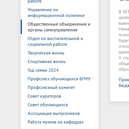
работе
Управление международной
Отдел ор
Профсою
Электронный ящик доверия
Комплекс
деятельности
Итоги научно-исследовательской
Клиничес
Управление по
В БГ
Санаторий-профилакторий БГМУ
Совет обучающихся
БГМУ
Федерал
Ассоциац
работы
испытани
информационной политике
целе
центр
важн
Общественные объединения и
Абитуриенту
Золотой фонд БГМУ
Обращен
Медиа ц
Нема
органы самоуправления
Конференции и форумы
Лаборато
псих
Видеогалерея
Жизнь иностранных студентов БГМУ
Оплата б
Универси
Отдел по воспитательной и
буде
Информация для инвалидов и лиц с
Проблемные научные комиссии
Информац
БГМУ в р
социальной работе
Эндаумент
Вопрос-о
отно
ограниченными возможностями
Штаб студенческих отрядов БГМУ
Первичн
адми
здоровья
Творческая жизнь
Первых»
У ст
Спортивная жизнь
Институт урологии и клинической
Репозит
Медицинский инспектор
Онлайн 
обще
онкологии
обуч
Год семьи 2024
Профсоюз обучающихся БГМУ
Прик
Независимая оценка качества
Професс
бюдж
Профсоюзный комитет
образования
Совет кураторов
Совет обучающихся
Ассоциация выпускников
Работа музеев на кафедрах