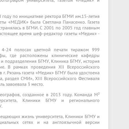
отографом университета, газетой «Медик» и
68 году по инициативе ректора БГМИ им.15-летия
еты «МЕДИК» была Светлана Панасенко. Газета
транялась в БГМИ. С 2001 по 2005 год главным
настоящее время шеф-редактор газеты «Медик» -
 4-24 полосах цветной печати тиражом 999
Уфы, где расположены клинические кафедры
ы и подразделения БГМУ, Клиника БГМУ, история
ие. В рамках проведения XII Всероссийского
в г. Рязань газета «Медик» БГМУ была удостоена
а, раздел СМИ», XIII Всероссийского Фестиваля
ль завоевала 3 место.
еографов, созданное в 2013 году. Команда М²
рситета, Клиники БГМУ и регионального
У.
вещающих жизнь университета, Клиники БГМУ и
циальных сетях и на англоязычной версии