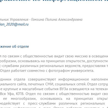
динатуры
з обучающихся БГМУ
Расписание
Профсоюзный комитет
ная программа развития
Антитеррор
кие исследования и
Диссертационные советы
ьный аккредитационный
ия выпускников
Научно-образовательный
Работа музеев на кафедрах
я, ЛЭК
медицинский кластер
Аспирантура
льник Управления - Гомзина Полина Александровна
ие граждан
ентр
Фотогалерея
БГМУ - ВУЗ здорового образа 
«Нижневолжский»
sian_2020@mail.ru
рии мегагранта
Полезные интернет-ссылки
анковской картой
тету 90 лет
Реорганизация вуза
Университету 85 лет
ия для студентов
ейтингах университетов
Я-профессионал
Управление инновационной
твет
деятельности
ое отделение «Движение
Альманах "Исторический вестни
жение об отделе
 БГМУ
орий БГМУ
Евразийский НОЦ
обучение
Социальная работа в системе
л по связям с общественностью видит свою миссию в освещени
здравоохранения
ообразии, основываясь на принципах открытости, доступности 
с-службами различных региональных ведомств, предоставляя
. Отдел работает совместно с фотографом университета.
иональное обучение
Инновационные образователь
проекты
удники отдела совершенствуют информационное наполнен
иального сайта, печатных СМИ, социальных сетей. Отдел сот
е крупные и масштабные события ВУЗа освещаются на телекана
 Вся Уфа, ЮТВ. Отдел по связям с общественностью видит с
 ее многообразии, основываясь на принципах открыто
модействует с пресс-службами различных региональных