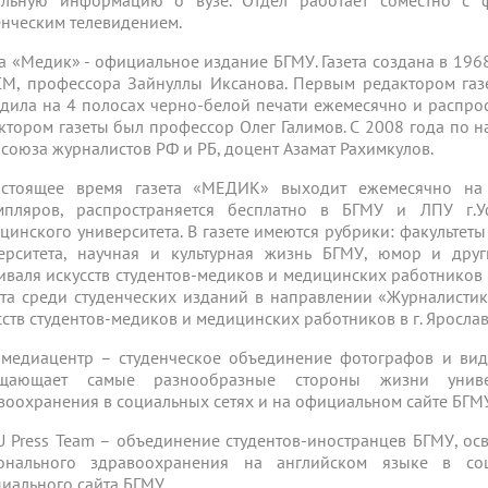
альную информацию о вузе. Отдел работает соместно с ф
енческим телевидением.
та «Медик» - официальное издание БГМУ. Газета создана в 19
М, профессора Зайнуллы Иксанова. Первым редактором газ
дила на 4 полосах черно-белой печати ежемесячно и распрос
ктором газеты был профессор Олег Галимов. С 2008 года по 
 союза журналистов РФ и РБ, доцент Азамат Рахимкулов.
стоящее время газета «МЕДИК» выходит ежемесячно на
мпляров, распространяется бесплатно в БГМУ и ЛПУ г.
цинского университета. В газете имеются рубрики: факультет
ерситета, научная и культурная жизнь БГМУ, юмор и друг
иваля искусств студентов-медиков и медицинских работников 
ста среди студенческих изданий в направлении «Журналистик
сств студентов-медиков и медицинских работников в г. Ярослав
 медиацентр – студенческое объединение фотографов и вид
ещающает самые разнообразные стороны жизни униве
воохранения в социальных сетях и на официальном сайте БГМ
 Press Team – объединение студентов-иностранцев БГМУ, ос
онального здравоохранения на английском языке в со
иального сайта БГМУ.