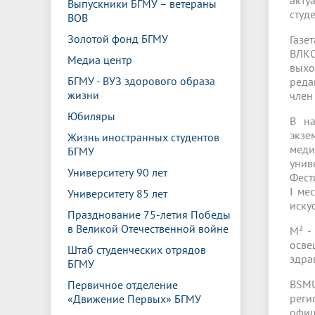
акту
Выпускники БГМУ – ветераны
студ
ВОВ
Золотой фонд БГМУ
Газе
ВЛКС
Медиа центр
выхо
БГМУ - ВУЗ здорового образа
реда
жизни
член
Юбиляры
В на
экзе
Жизнь иностранных студентов
меди
БГМУ
унив
Университету 90 лет
Фест
I ме
Университету 85 лет
иску
Празднование 75-летия Победы
в Великой Отечественной войне
М² -
осв
Штаб студенческих отрядов
здра
БГМУ
BSMU
Первичное отделение
реги
«Движение Первых» БГМУ
офиц