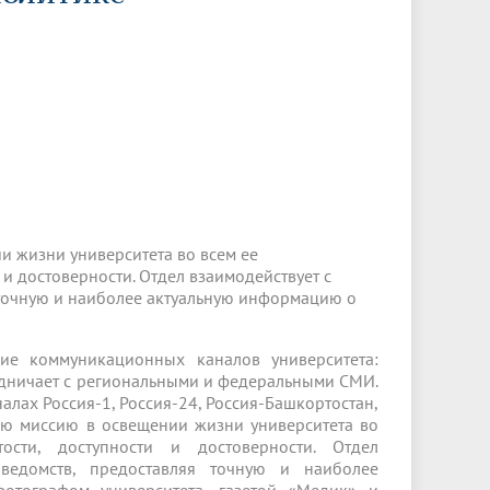
Менеджмент качества
Лицензии
Совет кураторов
Сведения об образовательной
Докторантура
организации
Государственная итоговая аттестация
Выпускники БГМУ – ветераны ВОВ
Грантовые фонды
жизни
Карта сайта
Внутренняя оценка качества
Юбиляры
образования
Научные издания
Трансформация университета
Празднование 75-летия Победы в
Всероссийская студенческая
Публикационная активность
Великой Отечественной войне
олимпиада по хирургии с
к"
НИИ кардиологии
«МЕДМОЛ»
международным участием
Научная ординатура
Новые образовательные программы
и жизни университета во всем ее
и достоверности. Отдел взаимодействует с
Электронная учебная библиотека
 точную и наиболее актуальную информацию о
ные
Аккредитация специалиста
ие коммуникационных каналов университета:
Наставничество в сфере
рудничает с региональными и федеральными СМИ.
здравоохранения
лах Россия-1, Россия-24, Россия-Башкортостан,
вою миссию в освещении жизни университета во
сти, доступности и достоверности. Отдел
 ведомств, предоставляя точную и наиболее