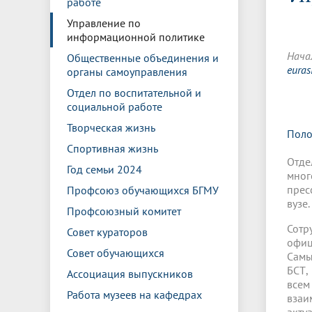
работе
Управление международной
Отдел ор
Профсою
Электронный ящик доверия
Комплекс
деятельности
Итоги научно-исследовательской
Клиничес
Управление по
Санаторий-профилакторий БГМУ
Совет обучающихся
БГМУ
Федерал
Ассоциац
работы
испытани
информационной политике
центр
Нача
Общественные объединения и
Абитуриенту
Золотой фонд БГМУ
Обращен
Медиа ц
eura
органы самоуправления
Конференции и форумы
Лаборато
Видеогалерея
Жизнь иностранных студентов БГМУ
Оплата б
Универси
Отдел по воспитательной и
Информация для инвалидов и лиц с
Проблемные научные комиссии
Информац
БГМУ в р
социальной работе
Эндаумент
Вопрос-о
ограниченными возможностями
Штаб студенческих отрядов БГМУ
Первичн
здоровья
Творческая жизнь
Поло
Первых»
Спортивная жизнь
Институт урологии и клинической
Репозит
Медицинский инспектор
Онлайн 
Отде
онкологии
Год семьи 2024
мног
прес
Профсоюз обучающихся БГМУ
вузе
Независимая оценка качества
Професс
Профсоюзный комитет
образования
Сотр
Совет кураторов
офиц
Совет обучающихся
Самы
БСТ,
Ассоциация выпускников
всем
Работа музеев на кафедрах
взаи