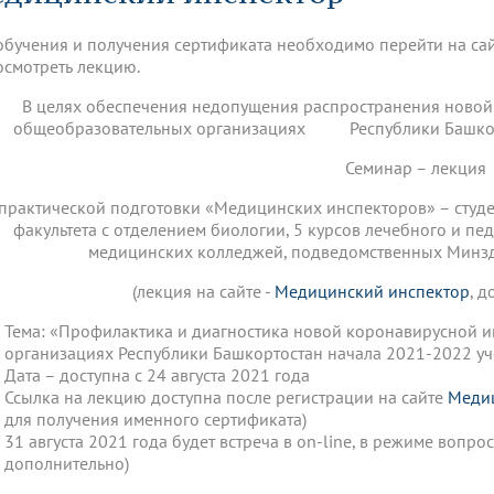
динатуры
з обучающихся БГМУ
Расписание
Профсоюзный комитет
ная программа развития
Антитеррор
кие исследования и
Диссертационные советы
обучения и получения сертификата необходимо перейти на са
ьный аккредитационный
ия выпускников
Научно-образовательный
Работа музеев на кафедрах
я, ЛЭК
осмотреть лекцию.
медицинский кластер
Аспирантура
ие граждан
ентр
Фотогалерея
БГМУ - ВУЗ здорового образа 
«Нижневолжский»
В целях обеспечения недопущения распространения новой
рии мегагранта
Полезные интернет-ссылки
общеобразовательных организациях Республики Башкорт
анковской картой
тету 90 лет
Реорганизация вуза
Университету 85 лет
ия для студентов
ейтингах университетов
Я-профессионал
Управление инновационной
Семинар – лекция
твет
деятельности
ое отделение «Движение
Альманах "Исторический вестни
 практической подготовки «Медицинских инспекторов» – студе
 БГМУ
факультета с отделением биологии, 5 курсов лечебного и пе
орий БГМУ
Евразийский НОЦ
обучение
Социальная работа в системе
медицинских колледжей, подведомственных Минз
здравоохранения
(лекция на сайте -
Медицинский инспектор
, д
иональное обучение
Инновационные образователь
Тема: «Профилактика и диагностика новой коронавирусной 
проекты
организациях Республики Башкортостан начала 2021-2022 уч
Дата – доступна с 24 августа 2021 года
Ссылка на лекцию доступна после регистрации на сайте
Меди
для получения именного сертификата)
31 августа 2021 года будет встреча в on-line, в режиме вопр
дополнительно)