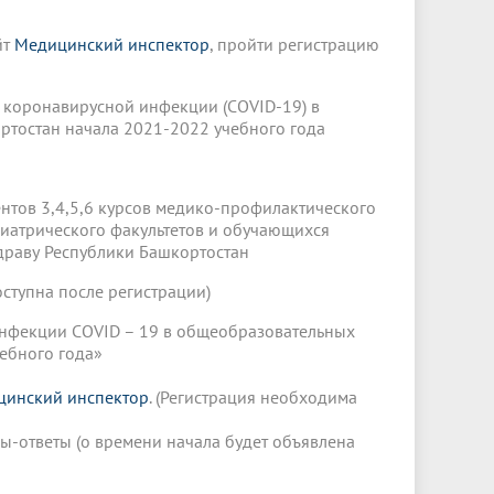
Менеджмент качества
Лицензии
Совет кураторов
Сведения об образовательной
Докторантура
йт
Медицинский инспектор
, пройти регистрацию
организации
Государственная итоговая аттестация
Выпускники БГМУ – ветераны ВОВ
Грантовые фонды
жизни
Карта сайта
Внутренняя оценка качества
Юбиляры
 коронавирусной инфекции (COVID-19) в
образования
Научные издания
остан начала 2021-2022 учебного года
Трансформация университета
Празднование 75-летия Победы в
Всероссийская студенческая
Публикационная активность
Великой Отечественной войне
олимпиада по хирургии с
к"
НИИ кардиологии
«МЕДМОЛ»
международным участием
нтов 3,4,5,6 курсов медико-профилактического
диатрического факультетов и обучающихся
Научная ординатура
Новые образовательные программы
драву Республики Башкортостан
Электронная учебная библиотека
оступна после регистрации)
ные
Аккредитация специалиста
инфекции COVID – 19 в общеобразовательных
ебного года»
Наставничество в сфере
здравоохранения
цинский инспектор
. (Регистрация необходима
осы-ответы (о времени начала будет объявлена