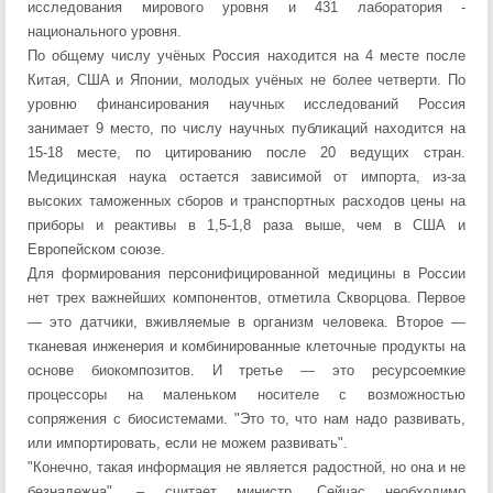
исследования мирового уровня и 431 лаборатория -
национального уровня.
По общему числу учёных Россия находится на 4 месте после
Китая, США и Японии, молодых учёных не более четверти. По
уровню финансирования научных исследований Россия
занимает 9 место, по числу научных публикаций находится на
15-18 месте, по цитированию после 20 ведущих стран.
Медицинская наука остается зависимой от импорта, из-за
высоких таможенных сборов и транспортных расходов цены на
приборы и реактивы в 1,5-1,8 раза выше, чем в США и
Европейском союзе.
Для формирования персонифицированной медицины в России
нет трех важнейших компонентов, отметила Скворцова. Первое
— это датчики, вживляемые в организм человека. Второе —
тканевая инженерия и комбинированные клеточные продукты на
основе биокомпозитов. И третье — это ресурсоемкие
процессоры на маленьком носителе с возможностью
сопряжения с биосистемами. "Это то, что нам надо развивать,
или импортировать, если не можем развивать".
"Конечно, такая информация не является радостной, но она и не
безнадежна", – считает министр. Сейчас необходимо