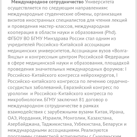
Международное сотрудничество
Университета
осуществляется по следующим направлениям:
международные студенческие обмены, организация
визитов иностранных специалистов для чтения лекций
и проведения мастер-классов, международная
кооперация в области науки и образования (Phd).
ФГБОУ ВО БГМУ Минздрава России стал одним из
учредителей Российско-Китайской ассоциации
медицинских университетов, Ассоциации вузов «Волга-
Янцзы» и конгрессным центром Российской Федерации
в сфере медицинской науки и образования, площадкой
проведения значительных международных форумов: I
Российско-Китайского конгресса нейрохирургов, I
Российско-китайского конгресса по лечению сердечно-
сосудистых заболеваний, Евразийский конгресс по
урологии и Российско-Китайского конгресса по
микробиологии. БГМУ заключил 81 договор о
международном сотрудничестве в рамках
взаимодействия с зарубежными вузами Китая, Ирана,
ОАЭ, Иордания, Израиля, Монголии, Казахстана,
Азербайджана, Таджикистана, Узбекистана, Беларуси и
международными ассоциациями. Реализуются
программы совместной аспирантуры с Сычуаньским