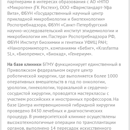
партнерами в интересах образования с АО «НПО
«Микроген» (ГК Ростех»), ООО «Фармстандарт-Уфа
Вита», ФБУН «Государственный научный центр
прикладной микробиологии и биотехнологии»
Роспотребнадзора, ФБУН «Санкт-Петербургский
научно-исследовательский институт эпидемиологии и
микробиологии им. Пастера» Роспотребнадзора РФ,
ФБУН Институт биохимии и генетики УФИЦ РАН;
«Нанопромимпорт», компаниями «Бебиг», «Krasfarma
SL», «Биопремис», «Биокад», «Генериум».
На базе клиники
БГМУ функционирует единственный в
Приволжском федеральном округе центр
роботической хирургии, где выполняется более 1000
оперативных вмешательств в год по онкологии,
урологии, гинекологии, торакальной и сердечно-
сосудистой хирургии, проводятся мастерклассы с
участием российских и иностранных профессоров. На
базе Центра интервенционной гибридной хирургии
проведено 8430 лечебных и диагностических
процедур. В университетской клинике осуществлены
высокотехнологичные операции по трансплантации
органов, выполнено 14 пересадок искусственного