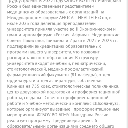
трудоустроены. В 2022 году ФГБОУ ВО БГМУ Минздрава
России был единственным представителем
медицинских образовательных организаций на
Международном форуме AFRICA – HEALTH ExCon, в
июле 2023 года делегация преподавателей
университета приняла участие во II Экономическом и
гуманитарном форуме «Россия -Африка». Медицинские
Советы Пакистана, Таиланда и Ирака в 2022 и 2023 гг.
подтвердили аккредитацию образовательных
программ нашего университета, что позволит
расширить экспорт образования. В структуру
университета входят лечебный, педиатрический,
стоматологический, медико-профилактический,
фармацевтический факультеты (81 кафедра), отдел
ординатуры и отдел аспирантуры, собственная
Клиника на 755 коек, стоматологическая поликлиника,
центр довузовской подготовки и профориентационной
работы, созданы Совет по профориентационной
работе и Учебно-методический комплекс «Школа-вуз»,
которые организуют выездные профориентационные
мероприятия. ФГБОУ ВО БГМУ Минздрава России
реализует программу Предуниверсариев с 6
образовательными организациями среднего общего