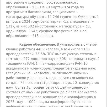
программам среднего профессионального
образования – 165. На 20 марта 2024 года по
программам бакалавриата, специалитета и
магистратуры обучается 11 246 студентов. Ожидаемый
выпуск в 2024 году: бакалавриат -15, специалитет –
1317, из них 302 иностранных, магистратура – 35,
ординатура - 1342; среднее профессиональное
образование – 213 человек.
Кадрое обеспечение.
В университете с учетом
клиник работают 4409 человек, в том числе 1168
преподавателей, 75,3% ППС имеют ученую степень, в
том числе 272 докторов наук и 608 - кандидаты наук, 2
- академика РАН, 1 член-корреспондент РАН, 10
академиков и член-корреспондентов академии наук
Республики Башкортостан. Численность научных
работников увеличилась в два раза и составляет на
сегодня 75 человек (15 докторов наук, 20 -кандидатов
наук, более 30 процентов от общей численности
составляют научные работники до 39 лет. Количество
преподавателей, повысивших свою квалификацию в
2023 году – 1002 чел., на платформе обучения по
цифровым технологиям университета Иннополиса