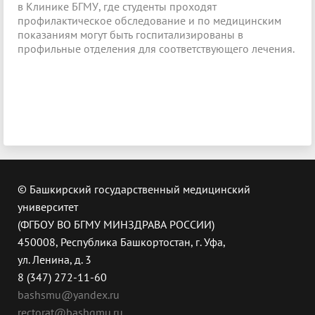
в Клинике БГМУ, где студенты проходят
профилактическое обследование и по медицинским
показаниям могут быть госпитализированы в
профильные отделения для соответствующего лечения.
© Башкирский государственный медицинский
университет
(ФГБОУ ВО БГМУ МИНЗДРАВА РОССИИ)
450008, Республика Башкортостан, г. Уфа,
ул. Ленина, д. 3
8 (347) 272-11-60
bashsmu@yandex.ru
rectorat@bashgmu.ru