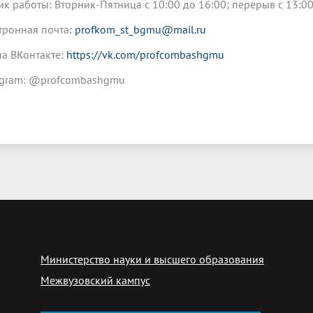
ик работы: Вторник-Пятница с 10:00 до 16:00; перерыв с 13:00
тронная почта:
profkom_st_bgmu@mail.ru
па ВКонтакте:
https://vk.com/profcombashgmu
agram: @profcombashgmu
Министерство науки и высшего образования
Межвузовский кампус