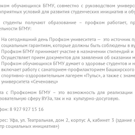
ком обучающихся БГМУ, совместно с руководством универс
оприятных условий для развития студенческих инициатив и об
 студенты получают образование – профком работает, пр
ельности БГМУ:
На сегодняшний день Профком унивеситета — это источник 
социальным гарантиям, которые должны быть соблюдены в в
Профком БГМУ принимает участие в назначении стипендий и
Осуществляет прием документов для заявления об оказании
Профком обучающихся БГМУ думает о здоровье студентов и н
включает работу с санаторием-профилакторием Башкирского 
спортивно-оздоровительным лагерем «Пульс», а также с зна
университета «Сеченовец»
та с Профкомом БГМУ – это возможность для реализации 
зовательную сферу ВУЗа, так и на культурно-досуговую.
фон: 8 927 927 15 16
с: Уфа, ул. Театральная, дом 2, корпус А, кабинет 3 (здани
тр социальных инициатив»)