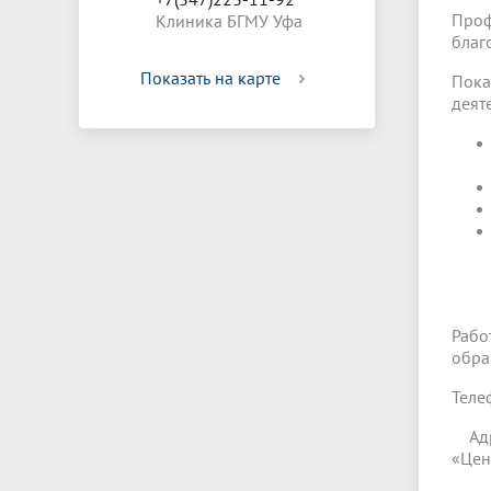
Проф
Клиника БГМУ Уфа
благ
Показать на карте
Пока
деят
Рабо
обра
Теле
Адре
«Цен